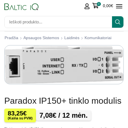
0
0,00
€
Pradžia
Apsaugos Sistemos
Laidinės
Komunikatoriai
Paradox IP150+ tinklo modulis
83,25
€
7,08
€
/ 12 mėn.
(Kaina su PVM)