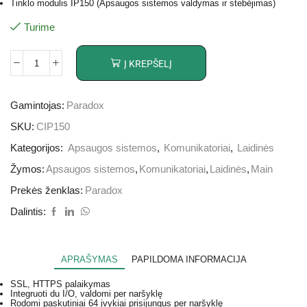
Tinklo modulis IP150 (Apsaugos sistemos valdymas ir stebėjimas)
Turime
Į KREPŠELĮ
Gamintojas:
Paradox
SKU:
CIP150
Kategorijos:
Apsaugos sistemos
,
Komunikatoriai
,
Laidinės
Žymos:
Apsaugos sistemos
,
Komunikatoriai
,
Laidinės
,
Main
Prekės ženklas:
Paradox
Dalintis:
APRAŠYMAS
PAPILDOMA INFORMACIJA
SSL, HTTPS palaikymas
Integruoti du I/O, valdomi per naršyklę
Rodomi paskutiniai 64 įvykiai prisijungus per naršyklę