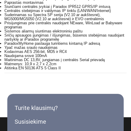
Paprastas montavimas
Siunčiami centralės įvykiai į Paradox IPR512 GPRS/IP imtuvą
Centralės stebėjimas ir valdymas IP tinklu (LAN/WAN/Internet)
Suderinamas su Spectra SP serija (V2.10 ar aukštesnė),
MG5000/MG5050 (V2.10 ar aukštesnė) ir EVO centralėmis
Prisijungimas prie centralės naudojant NEware, WinLoad ar Babyware
programas
Sistemos aliarmų siuntimas elektroniniu paštu
Sričių apsaugos įjungimas / išjungimas, būsenos stebėjimas naudojant
naršyklę ar iParadox programėlę
ParadoxMyHome paslauga turintiems kintamą IP adresą
Ypač mažas srauto naudojimas
Kodavimas AES 256-bit, MD5 ir RC4
Naudojama srovė 100mA
Maitinimas DC 13,8V, jungiamas į centralės Serial prievadą
Matmenys: 10,9 x 2,7 x 2,2cm
Atitinka EN 50136 ATS 5 Class II
Turite klausimų?
Susisiekime