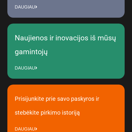
DAUGIAU
Naujienos ir inovacijos iš mūsų
gamintojų
DAUGIAU
Prisijunkite prie savo paskyros ir
stebėkite pirkimo istoriją
DAUGIAU