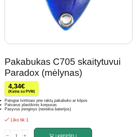
Pakabukas C705 skaitytuvui
Paradox (mėlynas)
4,34
€
(Kaina su PVM)
Patogiai tvirtinasi prie raktų pakabuko ar kilpos
Patvarus plastikinis korpusas
Pasyvus įrenginys (nereikia baterijos)
Liko tik 1
Į KREPŠELĮ