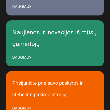
DAUGIAU
Naujienos ir inovacijos iš mūsų
gamintojų
DAUGIAU
Prisijunkite prie savo paskyros ir
stebėkite pirkimo istoriją
DAUGIAU