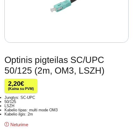
Optinis pigteilas SC/UPC
50/125 (2m, OM3, LSZH)
2,20
€
(Kaina su PVM)
Jungtys: SC-UPC
50/125
LSZH
Kabelio tipas: multi mode OM3
Kabelio ilgis: 2m
Neturime