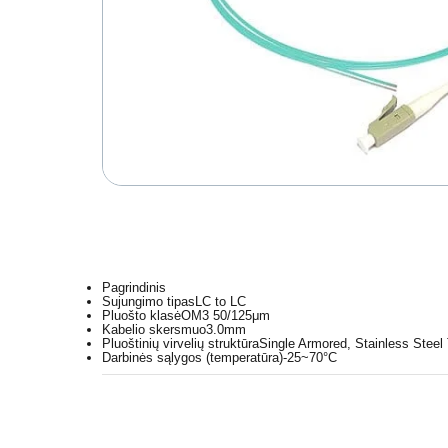
Pagrindinis
Sujungimo tipas
LC to LC
Pluošto klasė
OM3 50/125μm
Kabelio skersmuo
3.0mm
Pluoštinių virvelių struktūra
Single Armored, Stainless Steel
Darbinės sąlygos (temperatūra)
-25~70°C