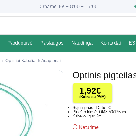
Dirbame: I-V – 8:00 – 17:00
Parduotuvė
Paslaugos
Naudinga
Kontaktai
ES 
Optiniai Kabeliai Ir Adapteriai
Optinis pigtei
1,92
€
(Kaina su PVM)
Sujungimas: LC to LC
Pluošto klasė: OM3 50/125μm
Kabelio ilgis: 2m
Neturime