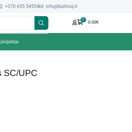
+370 655 54554
info@balticiq.lt
0
0,00
€
projektai
las SC/UPC