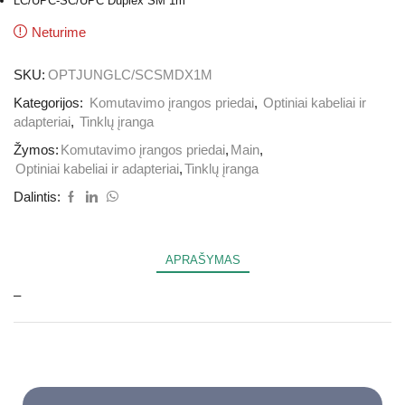
LC/UPC-SC/UPC Duplex SM 1m
Neturime
SKU:
OPTJUNGLC/SCSMDX1M
Kategorijos:
Komutavimo įrangos priedai
,
Optiniai kabeliai ir
adapteriai
,
Tinklų įranga
Žymos:
Komutavimo įrangos priedai
,
Main
,
Optiniai kabeliai ir adapteriai
,
Tinklų įranga
Dalintis:
APRAŠYMAS
–