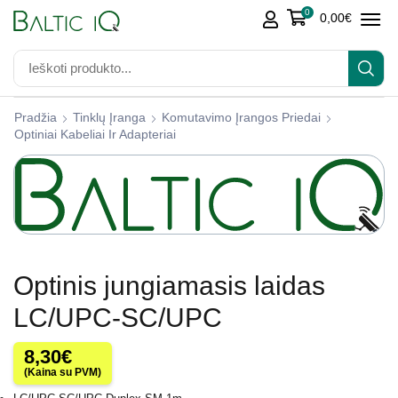
0
0,00
€
Pradžia
Tinklų Įranga
Komutavimo Įrangos Priedai
Optiniai Kabeliai Ir Adapteriai
Optinis jungiamasis laidas
LC/UPC-SC/UPC
8,30
€
(Kaina su PVM)