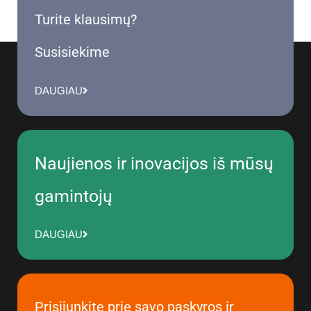
Turite klausimų?
Susisiekime
DAUGIAU
Naujienos ir inovacijos iš mūsų
gamintojų
DAUGIAU
Prisijunkite prie savo paskyros ir