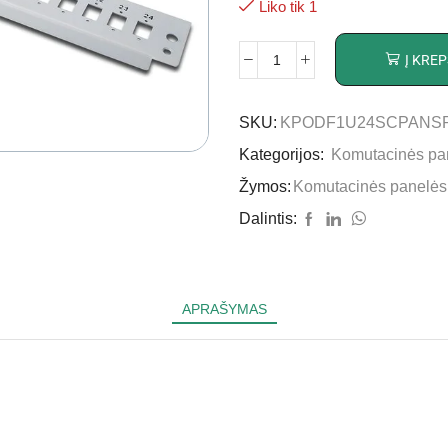
Liko tik 1
Į KREP
SKU:
KPODF1U24SCPANS
Kategorijos:
Komutacinės pa
Žymos:
Komutacinės panelės
Dalintis:
APRAŠYMAS