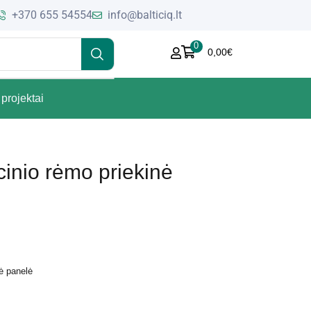
+370 655 54554
info@balticiq.lt
0
0,00
€
projektai
inio rėmo priekinė
ė panelė