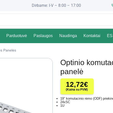
Dirbame: I-V – 8:00 – 17:00
Parduotuvė
Paslaugos
Naudinga
Kontaktai
ES 
s Panelės
Optinio komutac
panelė
12,72
€
(Kaina su PVM)
19″
komutacinio rėmo
(ODF)
priekin
24xSC
1U