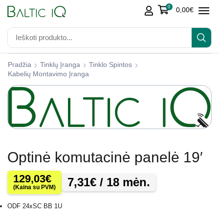
0
0,00
€
Pradžia
Tinklų Įranga
Tinklo Spintos
Kabelių Montavimo Įranga
Optinė komutacinė panelė 19′
129,03
€
7,31
€
/ 18 mėn.
(Kaina su PVM)
ODF 24xSC BB 1U