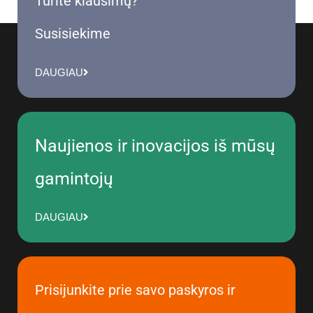
Turite klausimų?
Susisiekime
DAUGIAU
Naujienos ir inovacijos iš mūsų
gamintojų
DAUGIAU
Prisijunkite prie savo paskyros ir