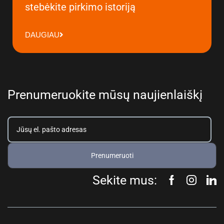
stebėkite pirkimo istoriją
DAUGIAU
Prenumeruokite mūsų naujienlaiškį
Prenumeruoti
Sekite mus: