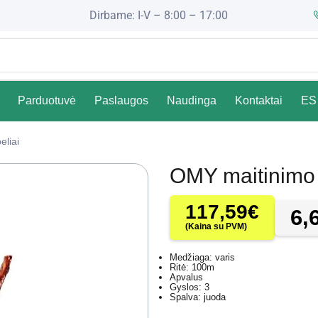
Dirbame: I-V – 8:00 – 17:00
Parduotuvė
Paslaugos
Naudinga
Kontaktai
ES 
eliai
OMY maitinimo
117,59
€
6,
(Kaina su PVM)
Medžiaga: varis
Ritė: 100m
Apvalus
Gyslos: 3
Spalva: juoda