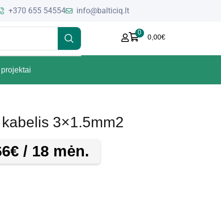
+370 655 54554
info@balticiq.lt
0
0,00
€
projektai
 kabelis 3×1.5mm2
66
€
/ 18 mėn.