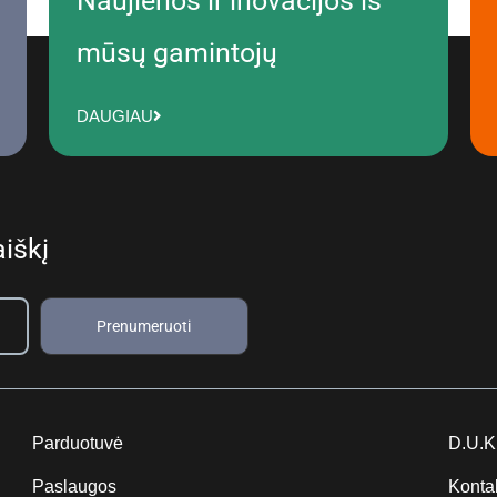
Naujienos ir inovacijos iš
mūsų gamintojų
DAUGIAU
iškį
Prenumeruoti
Parduotuvė
D.U.K
Paslaugos
Konta