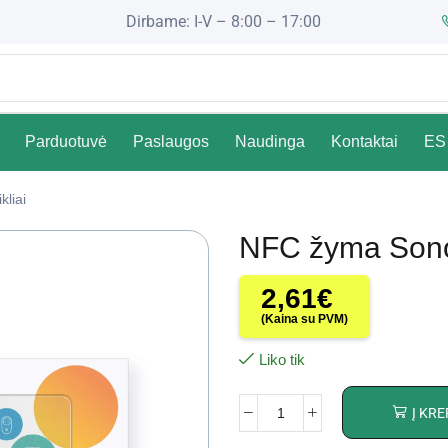
Dirbame: I-V – 8:00 – 17:00
Parduotuvė
Paslaugos
Naudinga
Kontaktai
ES 
kliai
NFC žyma Sono
2,61
€
(Kaina su PVM)
Liko tik
Į KRE