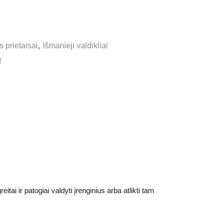
s prietaisai
,
Išmanieji valdikliai
f
i ir patogiai valdyti įrenginius arba atlikti tam