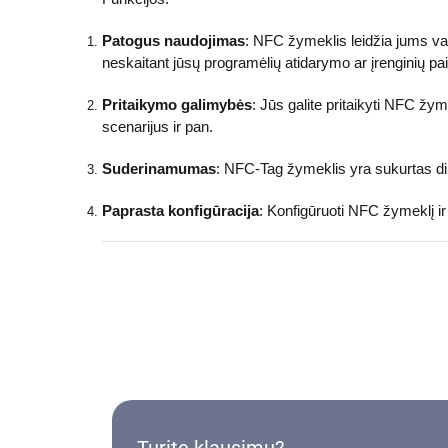
Patogus naudojimas
: NFC žymeklis leidžia jums vald
neskaitant jūsų programėlių atidarymo ar įrenginių pa
Pritaikymo galimybės
: Jūs galite pritaikyti NFC žyme
scenarijus ir pan.
Suderinamumas
: NFC-Tag žymeklis yra sukurtas dirb
Paprasta konfigūracija
: Konfigūruoti NFC žymeklį ir 
Turite klausimų?