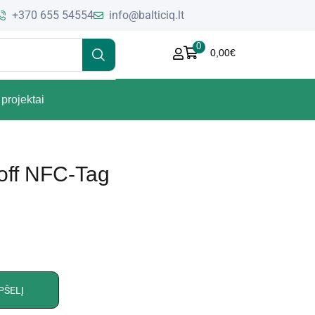
+370 655 54554
info@balticiq.lt
0
0,00
€
projektai
ff NFC-Tag
PŠELĮ