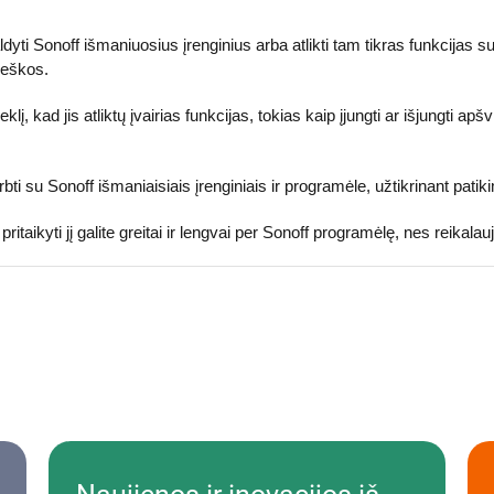
yti Sonoff išmaniuosius įrenginius arba atlikti tam tikras funkcijas su 
ieškos.
klį, kad jis atliktų įvairias funkcijas, tokias kaip įjungti ar išjungti a
ti su Sonoff išmaniaisiais įrenginiais ir programėle, užtikrinant patik
pritaikyti jį galite greitai ir lengvai per Sonoff programėlę, nes reikal