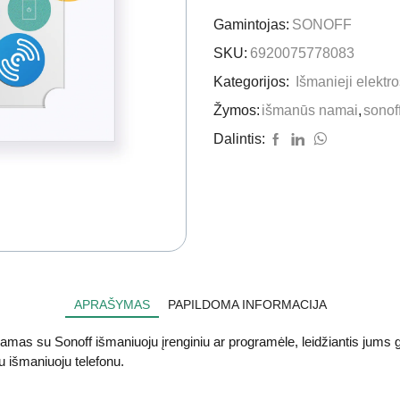
Gamintojas:
SONOFF
SKU:
6920075778083
Kategorijos:
Išmanieji elektro
Žymos:
išmanūs namai
,
sonof
Dalintis:
APRAŠYMAS
PAPILDOMA INFORMACIJA
s su Sonoff išmaniuoju įrenginiu ar programėle, leidžiantis jums greita
u išmaniuoju telefonu.