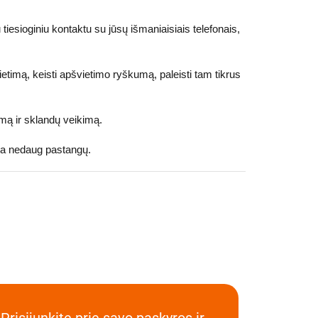
tiesioginiu kontaktu su jūsų išmaniaisiais telefonais,
pšvietimą, keisti apšvietimo ryškumą, paleisti tam tikrus
imą ir sklandų veikimą.
auja nedaug pastangų.
Prisijunkite prie savo paskyros ir