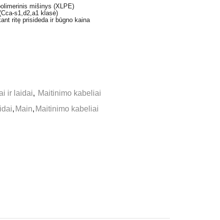
 polimerinis mišinys (XLPE)
(Cca-s1,d2,a1 klasė)
nt ritę prisideda ir būgno kaina
i ir laidai
,
Maitinimo kabeliai
idai
,
Main
,
Maitinimo kabeliai