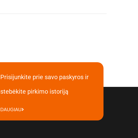
Prisijunkite prie savo paskyros ir
stebėkite pirkimo istoriją
DAUGIAU