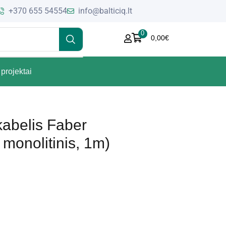
+370 655 54554
info@balticiq.lt
0
0,00
€
projektai
abelis Faber
 monolitinis, 1m)