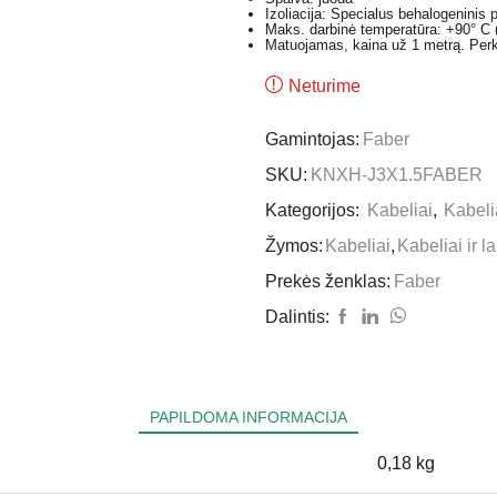
Izoliacija: Specialus behalogeninis
Maks. darbinė temperatūra: +90° C 
Matuojamas, kaina už 1 metrą. Perka
Neturime
Gamintojas:
Faber
SKU:
KNXH-J3X1.5FABER
Kategorijos:
Kabeliai
,
Kabelia
Žymos:
Kabeliai
,
Kabeliai ir la
Prekės ženklas:
Faber
Dalintis:
PAPILDOMA INFORMACIJA
0,18 kg