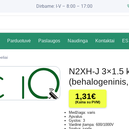
Dirbame: I-V – 8:00 – 17:00
Parduotuvė
Paslaugos
Naudinga
Kontaktai
ES 
eliai
N2XH-J 3×1.5 k
(behalogeninis,
1,31
€
(Kaina su PVM)
Medžiaga: varis
Apvalus
Gyslos: 3
Vardinė įtampa: 600/1000V
Spalva: juoda