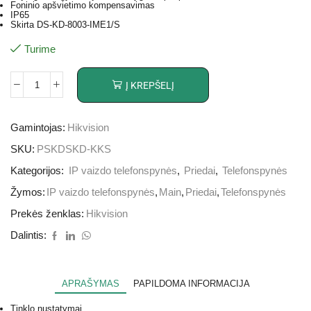
Foninio apšvietimo kompensavimas
IP65
Skirta DS-KD-8003-IME1/S
Turime
Į KREPŠELĮ
Gamintojas:
Hikvision
SKU:
PSKDSKD-KKS
Kategorijos:
IP vaizdo telefonspynės
,
Priedai
,
Telefonspynės
Žymos:
IP vaizdo telefonspynės
,
Main
,
Priedai
,
Telefonspynės
Prekės ženklas:
Hikvision
Dalintis:
APRAŠYMAS
PAPILDOMA INFORMACIJA
Tinklo nustatymai