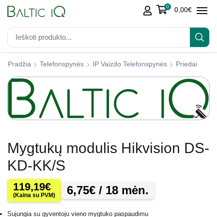
0
0,00
€
Pradžia
Telefonspynės
IP Vaizdo Telefonspynės
Priedai
Mygtukų modulis Hikvision DS-
KD-KK/S
119,19
€
6,75
€
/ 18 mėn.
(Kaina su PVM)
Sujungia su gyventoju vieno mygtuko paspaudimu