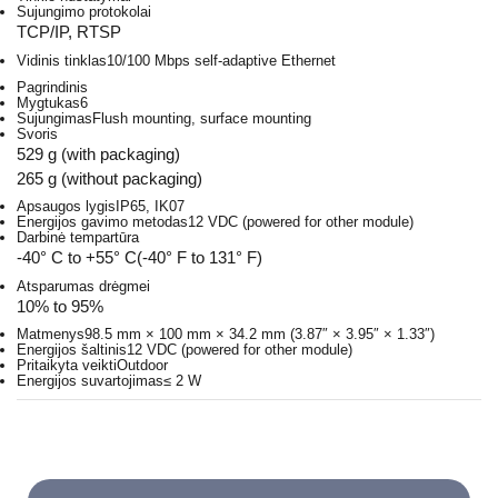
Sujungimo protokolai
TCP/IP, RTSP
Vidinis tinklas
10/100 Mbps self-adaptive Ethernet
Pagrindinis
Mygtukas
6
Sujungimas
Flush mounting, surface mounting
Svoris
529 g (with packaging)
265 g (without packaging)
Apsaugos lygis
IP65, IK07
Energijos gavimo metodas
12 VDC (powered for other module)
Darbinė tempartūra
-40° C to +55° C(-40° F to 131° F)
Atsparumas drėgmei
10% to 95%
Matmenys
98.5 mm × 100 mm × 34.2 mm (3.87″ × 3.95″ × 1.33″)
Energijos šaltinis
12 VDC (powered for other module)
Pritaikyta veikti
Outdoor
Energijos suvartojimas
≤ 2 W