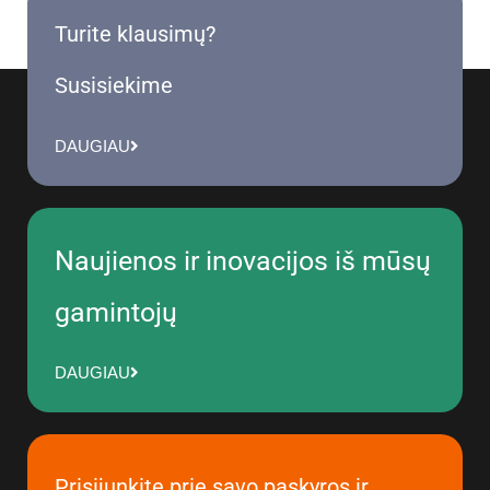
Turite klausimų?
Susisiekime
DAUGIAU
Naujienos ir inovacijos iš mūsų
gamintojų
DAUGIAU
Prisijunkite prie savo paskyros ir