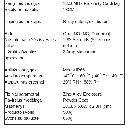
Radijo technologija
13.56MHz Proximity Card/Tag
Skaitymo nuotolis
≥3CM
Prijungtos funkcijos
Relay output, exit button
Rėlė
One (NO, NC, Common)
Nustatomas rėlės išvesties
1-99 Seconds (5 seconds
laikas
default)
Užrakto išvesties
3 Amp Maximum
apkrovimas
Aplinkos sąlygos
Meets IP66
o
o
o
o
Veikimo temperatūra
-40
C ~ 60
C (-40
F ~ 140
F)
Atsparumas drėgmei
20% RH ~ 98% RH
Fiziniai parametrai
Zinc-Alloy Enclosure
Paviršius medžiaga
Powder Coat
Matmenys
13.0L x 5.6W x 2.3H (cm)
Produkto svoris
500g
Svoris su pakuote
650g