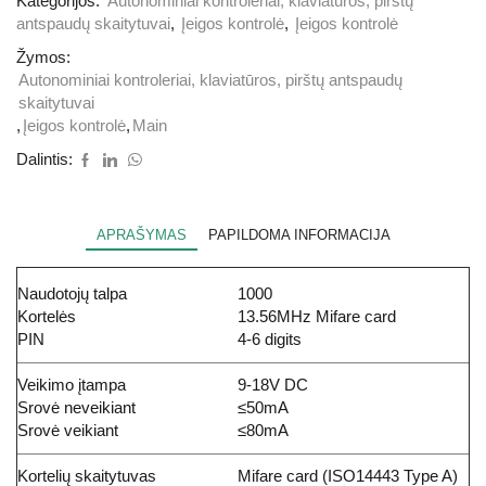
Kategorijos:
Autonominiai kontroleriai, klaviatūros, pirštų
antspaudų skaitytuvai
,
Įeigos kontrolė
,
Įeigos kontrolė
Žymos:
Autonominiai kontroleriai, klaviatūros, pirštų antspaudų
skaitytuvai
,
Įeigos kontrolė
,
Main
Dalintis:
APRAŠYMAS
PAPILDOMA INFORMACIJA
Naudotojų talpa
1000
Kortelės
13.56MHz Mifare card
PIN
4-6 digits
Veikimo įtampa
9-18V DC
Srovė neveikiant
≤50mA
Srovė veikiant
≤80mA
Kortelių skaitytuvas
Mifare card (ISO14443 Type A)