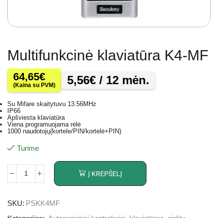
Multifunkcinė klaviatūra K4-MF
64,65
€
5,56
€
/ 12 mėn.
(Kaina su PVM)
Su Mifare skaitytuvu 13.56MHz
IP66
Apšviesta klaviatūra
Viena programuojama rėlė
1000 naudotojų(kortele/PIN/kortelė+PIN)
Turime
Į KREPŠELĮ
SKU:
PSKK4MF