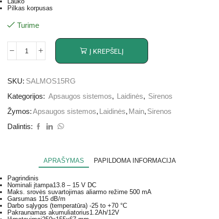
Lauko
Pilkas korpusas
Turime
Į KREPŠELĮ
SKU:
SALMOS15RG
Kategorijos:
Apsaugos sistemos
,
Laidinės
,
Sirenos
Žymos:
Apsaugos sistemos
,
Laidinės
,
Main
,
Sirenos
Dalintis:
APRAŠYMAS
PAPILDOMA INFORMACIJA
Pagrindinis
Nominali įtampa
13.8 – 15 V DC
Maks. srovės suvartojimas aliarmo režime
500 mA
Garsumas
115 dB/m
Darbo sąlygos (temperatūra)
-25 to +70 °C
Pakraunamas akumuliatorius
1.2Ah/12V