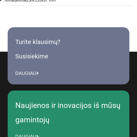
Išmatavimai
250x155x67 mm
Turite klausimų?
Susisiekime
DAUGIAU
Naujienos ir inovacijos iš mūsų
gamintojų
DAUGIAU