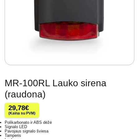
MR-100RL Lauko sirena
(raudona)
29,78
€
(Kaina su PVM)
Polikarbonato ir ABS dėžė
Signalo LED
Pavojaus signalo šviesa
Tamperis