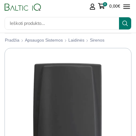
0
0,00
€
Pradžia
Apsaugos Sistemos
Laidinės
Sirenos