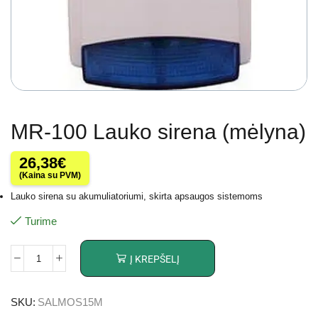
MR-100 Lauko sirena (mėlyna)
26,38
€
(Kaina su PVM)
Lauko sirena su akumuliatoriumi, skirta apsaugos sistemoms
Turime
Į KREPŠELĮ
SKU:
SALMOS15M