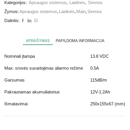
Kategorijos:
Apsaugos sistemos
,
Laidinės
,
Sirenos
Žymos:
Apsaugos sistemos
,
Laidinės
,
Main
,
Sirenos
Dalintis:
APRAŠYMAS
PAPILDOMA INFORMACIJA
Nominali įtampa
13.8 VDC
Max. srovės suvartojimas aliarmo režime
0.5A
Garsumas
115dB/m
Pakraunamas akumuliatorius
12V-1.2Ah
Išmatavimai
250x155x67 (mm)