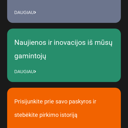
DAUGIAU
Naujienos ir inovacijos iš mūsų
gamintojų
DAUGIAU
Prisijunkite prie savo paskyros ir
stebėkite pirkimo istoriją