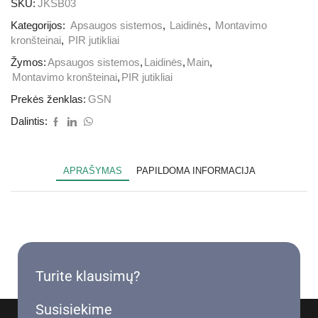
SKU:
JKSB03
Kategorijos:
Apsaugos sistemos
,
Laidinės
,
Montavimo
kronšteinai
,
PIR jutikliai
Žymos:
Apsaugos sistemos
,
Laidinės
,
Main
,
Montavimo kronšteinai
,
PIR jutikliai
Prekės ženklas:
GSN
Dalintis:
APRAŠYMAS
PAPILDOMA INFORMACIJA
Turite klausimų?
Susisiekime