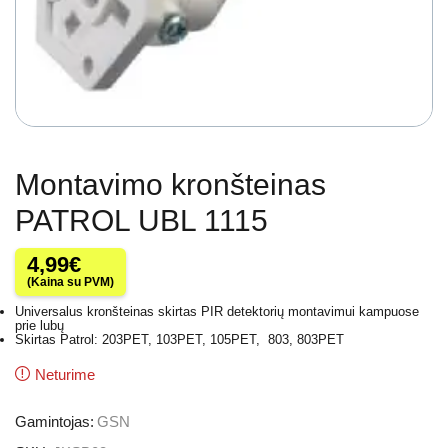
Montavimo kronšteinas
PATROL UBL 1115
4,99
€
(Kaina su PVM)
Universalus kronšteinas skirtas PIR detektorių montavimui kampuose
prie lubų
Skirtas Patrol: 203PET, 103PET, 105PET, 803, 803PET
Neturime
Gamintojas:
GSN