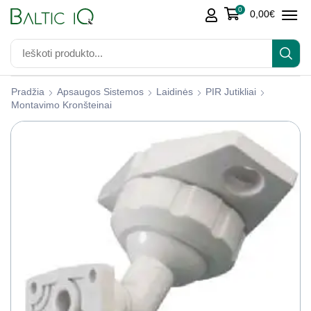
0
0,00
€
Pradžia
Apsaugos Sistemos
Laidinės
PIR Jutikliai
Montavimo Kronšteinai