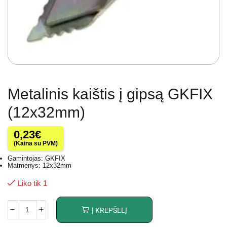
Metalinis kaištis į gipsą GKFIX
(12x32mm)
0,23
€
(Kaina su PVM)
Gamintojas: GKFIX
Matmenys: 12x32mm
Liko tik 1
Į KREPŠELĮ