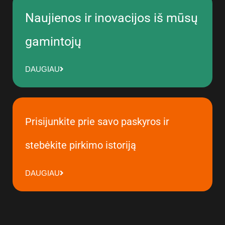
Naujienos ir inovacijos iš mūsų
gamintojų
DAUGIAU
Prisijunkite prie savo paskyros ir
stebėkite pirkimo istoriją
DAUGIAU