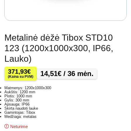
Metalinė dėžė Tibox STD10
123 (1200x1000x300, IP66,
Lauko)
371,93
€
14,51
€
/ 36 mėn.
(Kaina su PVM)
Matmenys: 1200x1000x300
Aukštis: 1200 mm
Plotis: 1000 mm
Gylis: 300 mm
Apsauga: IP66
Skirta naudoti lauke
Gamintojas: Tibox
Medžiaga: metalas
Neturime