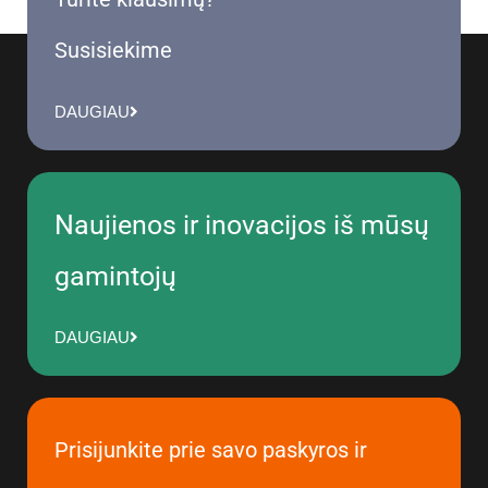
Susisiekime
DAUGIAU
Naujienos ir inovacijos iš mūsų
gamintojų
DAUGIAU
Prisijunkite prie savo paskyros ir