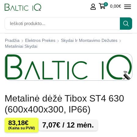
0
0,00
€
Pradžia
Elektros Prekės
Skydai Ir Montavimo Dėžutės
Metaliniai Skydai
Metalinė dėžė Tibox ST4 630
(600x400x300, IP66)
83,18
€
7,07
€
/ 12 mėn.
(Kaina su PVM)