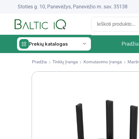
Stoties g. 10, Panevėžys, Panevėžio m. sav. 35138
Prekių katalogas
Pradžia
Pradžia
Tinklų Įranga
Komutavimo Įranga
Maršru