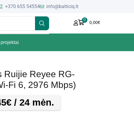
+370 655 54554
info@balticiq.lt
0
0,00
€
projektai
s Ruijie Reyee RG-
-Fi 6, 2976 Mbps)
45
€
/ 24 mėn.