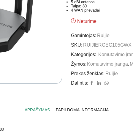
5 dBi antenos
Talpa: 80
4 WAN prievadai
Neturime
Gamintojas:
Ruijie
SKU:
RUIJIERGEG105GWX
Kategorijos:
Komutavimo įra
Žymos:
Komutavimo įranga
,
M
Prekės ženklas:
Ruijie
Dalintis:
APRAŠYMAS
PAPILDOMA INFORMACIJA
/80