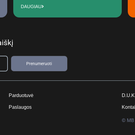
DAUGIAU
iškį
Prenumeruoti
Parduotuvė
D.U.K
Paslaugos
Konta
© MB 