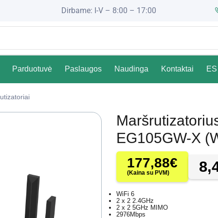
Dirbame: I-V – 8:00 – 17:00
Parduotuvė
Paslaugos
Naudinga
Kontaktai
ES 
tizatoriai
Maršrutizatoriu
EG105GW-X (Wi
177,88
€
8,
(Kaina su PVM)
WiFi 6
2 x 2 2.4GHz
2 x 2 5GHz MIMO
2976Mbps