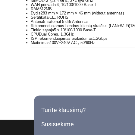
MIMO
2×2 @2.4 GHz, 2×2 @5 GHz
WAN prievadai
4, 10/100/1000 Base-T
RAM
512MB
Dydis
283 mm × 172 mm × 46 mm (without antennas)
Sertifikatai
CE, ROHS
Antena
5 External 5 dBi Antennas
Rekomenduojamas bendras klientų skaičius (LAN+Wi-Fi)
18
Tinklo sąsaja
5 x 10/100/1000 Base-T
CPU
Dual Cores, 1.3GHz
ISP rekomenduojamas pralaidumas
1.2Gbps
Maitinimas
100V~240V AC，50/60Hz
Turite klausimų?
Susisiekime