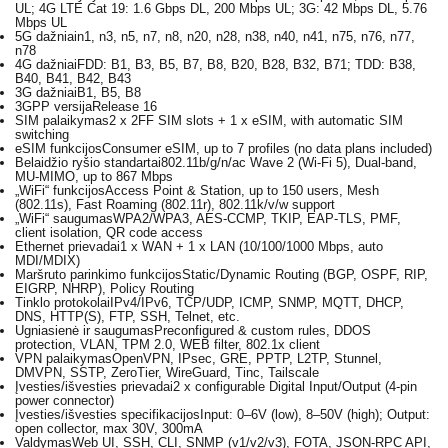
UL; 4G LTE Cat 19: 1.6 Gbps DL, 200 Mbps UL; 3G: 42 Mbps DL, 5.76
Mbps UL
5G dažniai
n1, n3, n5, n7, n8, n20, n28, n38, n40, n41, n75, n76, n77,
n78
4G dažniai
FDD: B1, B3, B5, B7, B8, B20, B28, B32, B71; TDD: B38,
B40, B41, B42, B43
3G dažniai
B1, B5, B8
3GPP versija
Release 16
SIM palaikymas
2 x 2FF SIM slots + 1 x eSIM, with automatic SIM
switching
eSIM funkcijos
Consumer eSIM, up to 7 profiles (no data plans included)
Belaidžio ryšio standartai
802.11b/g/n/ac Wave 2 (Wi-Fi 5), Dual-band,
MU-MIMO, up to 867 Mbps
„WiFi“ funkcijos
Access Point & Station, up to 150 users, Mesh
(802.11s), Fast Roaming (802.11r), 802.11k/v/w support
„WiFi“ saugumas
WPA2/WPA3, AES-CCMP, TKIP, EAP-TLS, PMF,
client isolation, QR code access
Ethernet prievadai
1 x WAN + 1 x LAN (10/100/1000 Mbps, auto
MDI/MDIX)
Maršruto parinkimo funkcijos
Static/Dynamic Routing (BGP, OSPF, RIP,
EIGRP, NHRP), Policy Routing
Tinklo protokolai
IPv4/IPv6, TCP/UDP, ICMP, SNMP, MQTT, DHCP,
DNS, HTTP(S), FTP, SSH, Telnet, etc.
Ugniasienė ir saugumas
Preconfigured & custom rules, DDOS
protection, VLAN, TPM 2.0, WEB filter, 802.1x client
VPN palaikymas
OpenVPN, IPsec, GRE, PPTP, L2TP, Stunnel,
DMVPN, SSTP, ZeroTier, WireGuard, Tinc, Tailscale
Įvesties/išvesties prievadai
2 x configurable Digital Input/Output (4-pin
power connector)
Įvesties/išvesties specifikacijos
Input: 0–6V (low), 8–50V (high); Output:
open collector, max 30V, 300mA
Valdymas
Web UI, SSH, CLI, SNMP (v1/v2/v3), FOTA, JSON-RPC API,