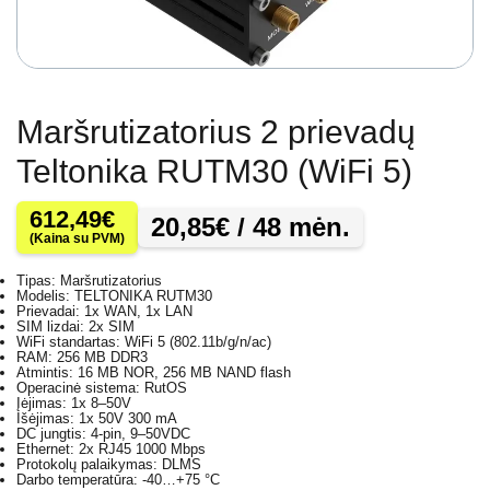
Maršrutizatorius 2 prievadų
Teltonika RUTM30 (WiFi 5)
612,49
€
20,85
€
/ 48 mėn.
(Kaina su PVM)
Tipas: Maršrutizatorius
Modelis: TELTONIKA RUTM30
Prievadai: 1x WAN, 1x LAN
SIM lizdai: 2x SIM
WiFi standartas: WiFi 5 (802.11b/g/n/ac)
RAM: 256 MB DDR3
Atmintis: 16 MB NOR, 256 MB NAND flash
Operacinė sistema: RutOS
Įėjimas: 1x 8–50V
Išėjimas: 1x 50V 300 mA
DC jungtis: 4-pin, 9–50VDC
Ethernet: 2x RJ45 1000 Mbps
Protokolų palaikymas: DLMS
Darbo temperatūra: -40…+75 °C