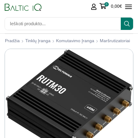
0
0,00
€
Pradžia
Tinklų Įranga
Komutavimo Įranga
Maršrutizatoriai