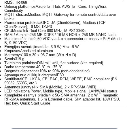
RMS, TR-069
Debesų platformos
Azure IoT Hub, AWS IoT Core, ThingWorx,
Cumulocity
MQTT šliuzas
Modbus MQTT Gateway for remote control/data over
broker
Pramoniniai protokolai
OPC UA (Client/Server), Modbus (TCP
Client/Server), DLMS, DNP3
CPU
MediaTek Dual-Core 880 MHz, MIPS1004Kc
RAM / Atmintis
256 MB DDR3 / 16 MB NOR + 256 MB NAND flash
Maitinimo šaltinis
9–50 VDC via 4-pin connector or passive PoE (Mode
B, 9–50 VDC)
Energijos suvartojimas
Idle: 3.9 W, Max: 9 W
Korpusas
Anodized aluminum
Matmenys
100 x 30 x 93.7 mm (W x H x D)
Svoris
319 g
Tvirtinimo parinktys
DIN rail, wall, flat surface (kits required)
Darbo temperatūra
-40 °C to +75 °C
Drėgmės diapazonas
10% to 90% (non-condensing)
Apsauga nuo dulkių ir drėgmės
IP30
Sertifikatai
CE, UKCA, CB, EAC, RCM, WEEE, EMC compliant (EN
55032, 55035, etc.)
Antennos jungtys
4 x SMA (Mobile), 2 x RP-SMA (WiFi)
LED indikatoriai
Power, Mobile type, Mobile signal, LAN/WAN status
Komplekte esantys priedai
4 x 5G SMA antennas, 2 x WiFi magnetic
RP-SMA antennas, 1.5 m Ethernet cable, SIM adapter kit, 18W PSU,
Hex key, Quick Start Guide