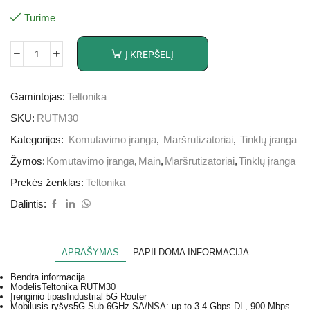
Turime
Į KREPŠELĮ
Gamintojas:
Teltonika
SKU:
RUTM30
Kategorijos:
Komutavimo įranga
,
Maršrutizatoriai
,
Tinklų įranga
Žymos:
Komutavimo įranga
,
Main
,
Maršrutizatoriai
,
Tinklų įranga
Prekės ženklas:
Teltonika
Dalintis:
APRAŠYMAS
PAPILDOMA INFORMACIJA
Bendra informacija
Modelis
Teltonika RUTM30
Įrenginio tipas
Industrial 5G Router
Mobilusis ryšys
5G Sub-6GHz SA/NSA: up to 3.4 Gbps DL, 900 Mbps