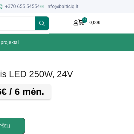
+370 655 54554
info@balticiq.lt
0
0,00
€
projektai
inis LED 250W, 24V
6
€
/ 6 mėn.
PŠELĮ