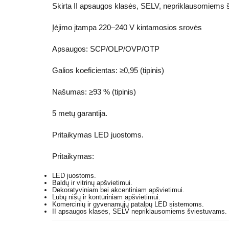
Skirta II apsaugos klasės, SELV, nepriklausomiems
Įėjimo įtampa 220–240 V kintamosios srovės
Apsaugos: SCP/OLP/OVP/OTP
Galios koeficientas: ≥0,95 (tipinis)
Našumas: ≥93 % (tipinis)
5 metų garantija.
Pritaikymas LED juostoms.
Pritaikymas:
LED juostoms.
Baldų ir vitrinų apšvietimui.
Dekoratyviniam bei akcentiniam apšvietimui.
Lubų nišų ir kontūriniam apšvietimui.
Komercinių ir gyvenamųjų patalpų LED sistemoms.
II apsaugos klasės, SELV nepriklausomiems šviestuvams.