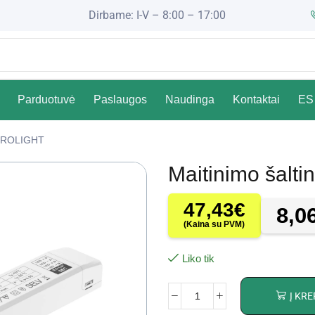
Dirbame: I-V – 8:00 – 17:00
Parduotuvė
Paslaugos
Naudinga
Kontaktai
ES 
ROLIGHT
Maitinimo šalt
47,43
€
8,0
(Kaina su PVM)
Liko tik
Į KRE