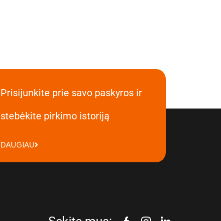
Prisijunkite prie savo paskyros ir
stebėkite pirkimo istoriją
DAUGIAU