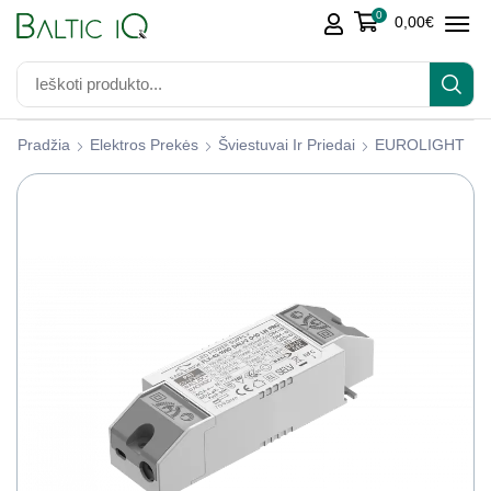
0
0,00
€
Pradžia
Elektros Prekės
Šviestuvai Ir Priedai
EUROLIGHT