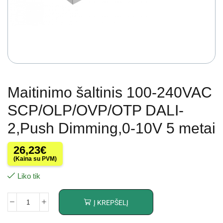
Maitinimo šaltinis 100-240VAC
SCP/OLP/OVP/OTP DALI-
2,Push Dimming,0-10V 5 metai
26,23
€
(Kaina su PVM)
Liko tik
Į KREPŠELĮ