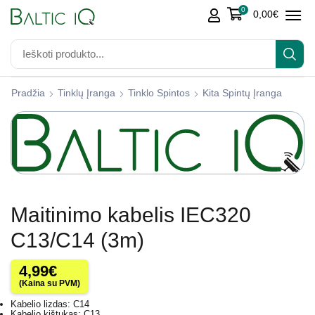
0
0,00
€
Pradžia
Tinklų Įranga
Tinklo Spintos
Kita Spintų Įranga
Maitinimo kabelis IEC320
C13/C14 (3m)
4,99
€
(Kaina su PVM)
Kabelio lizdas: C14
Kabelio kištukas: C13