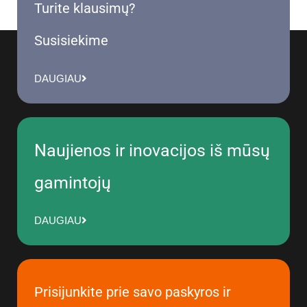
Turite klausimų?
Susisiekime
DAUGIAU
Naujienos ir inovacijos iš mūsų
gamintojų
DAUGIAU
Prisijunkite prie savo paskyros ir