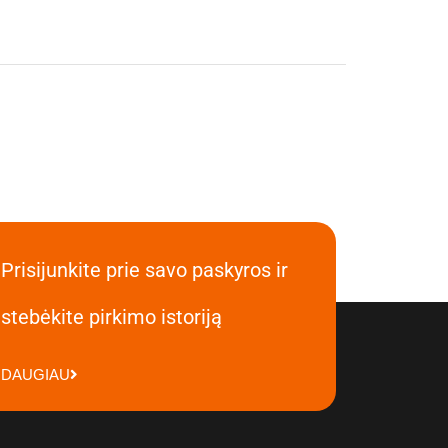
Prisijunkite prie savo paskyros ir
stebėkite pirkimo istoriją
DAUGIAU