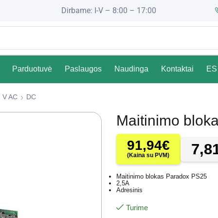
Dirbame: I-V – 8:00 – 17:00
Parduotuvė
Paslaugos
Naudinga
Kontaktai
ES 
 V AC
DC
Maitinimo blok
91,94
€
7,8
(Kaina su PVM)
Maitinimo blokas Paradox PS25
2,5A
Adresinis
Turime