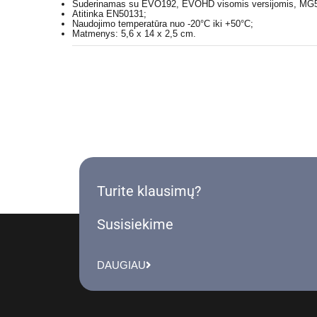
Suderinamas su EVO192, EVOHD visomis versijomis, MG5
Atitinka EN50131;
Naudojimo temperatūra nuo -20°C iki +50°C;
Matmenys: 5,6 x 14 x 2,5 cm.
Turite klausimų?
Susisiekime
DAUGIAU