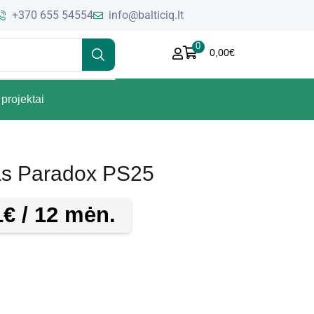
+370 655 54554
info@balticiq.lt
0
0,00
€
projektai
as Paradox PS25
1
€
/ 12 mėn.