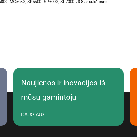
000, MG5050, SP5500, SP6000, SP7000 v6.8 ar aukštesne;
Naujienos ir inovacijos iš
mūsų gamintojų
DAUGIAU