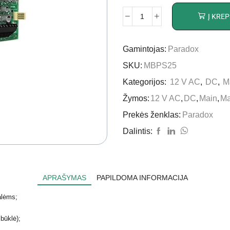
Į KREP
Gamintojas:
Paradox
SKU:
MBPS25
Kategorijos:
12 V AC
,
DC
,
Ma
Žymos:
12 V AC
,
DC
,
Main
,
Ma
Prekės ženklas:
Paradox
Dalintis:
APRAŠYMAS
PAPILDOMA INFORMACIJA
alėms;
būklė);