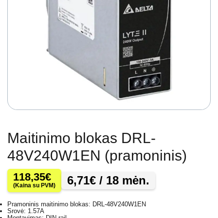
Maitinimo blokas DRL-
48V240W1EN (pramoninis)
118,35
€
6,71
€
/ 18 mėn.
(Kaina su PVM)
Pramoninis maitinimo blokas: DRL-48V240W1EN
Srovė: 1.57A
Montavimas: DIN rail