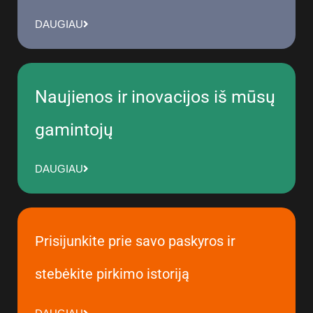
DAUGIAU
Naujienos ir inovacijos iš mūsų
gamintojų
DAUGIAU
Prisijunkite prie savo paskyros ir
stebėkite pirkimo istoriją