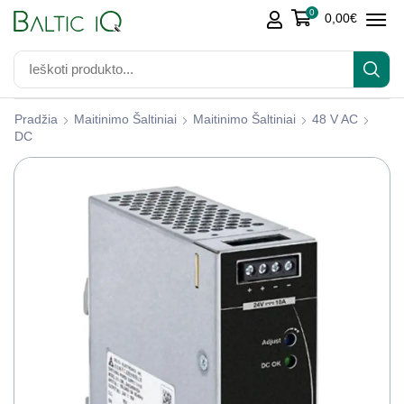
0
0,00
€
Pradžia
Maitinimo Šaltiniai
Maitinimo Šaltiniai
48 V AC
DC