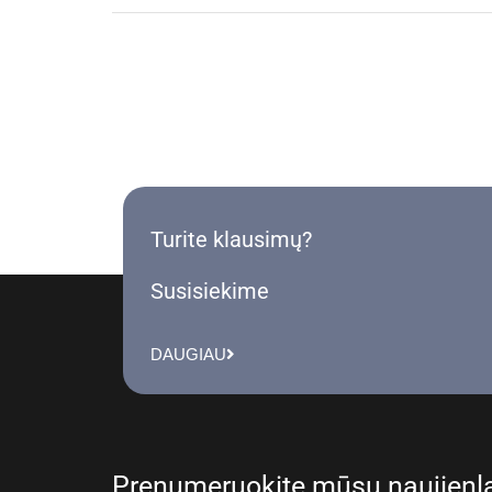
Turite klausimų?
Susisiekime
DAUGIAU
Prenumeruokite mūsų naujienla