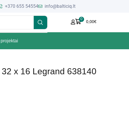
+370 655 54554
info@balticiq.lt
0
0,00
€
projektai
ui 32 x 16 Legrand 638140