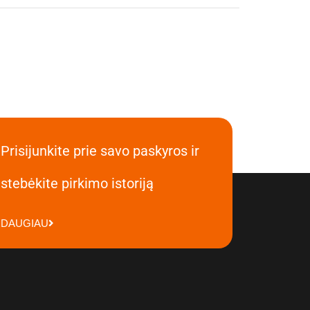
Prisijunkite prie savo paskyros ir
stebėkite pirkimo istoriją
DAUGIAU