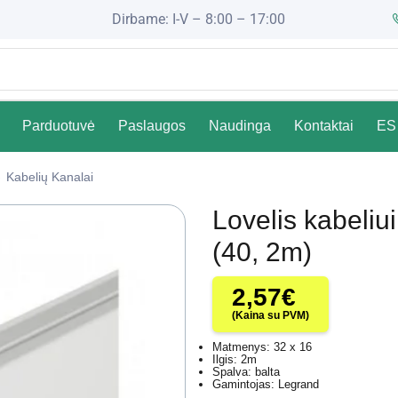
Dirbame: I-V – 8:00 – 17:00
Parduotuvė
Paslaugos
Naudinga
Kontaktai
ES 
Kabelių Kanalai
Lovelis kabeli
(40, 2m)
2,57
€
(Kaina su PVM)
Matmenys: 32 x 16
Ilgis: 2m
Spalva: balta
Gamintojas: Legrand