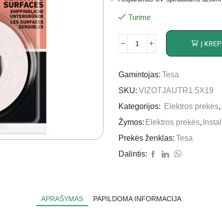
Turime
Į KREP
Gamintojas:
Tesa
SKU:
VIZOTJAUTR1.5X19
Kategorijos:
Elektros prekės
Žymos:
Elektros prekės
,
Insta
Prekės ženklas:
Tesa
Dalintis:
APRAŠYMAS
PAPILDOMA INFORMACIJA