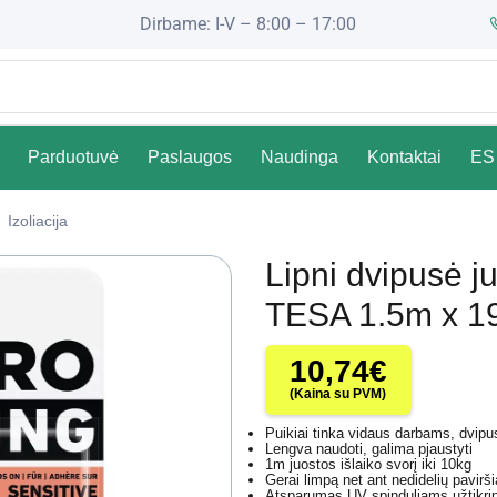
Dirbame: I-V – 8:00 – 17:00
Parduotuvė
Paslaugos
Naudinga
Kontaktai
ES 
Izoliacija
Lipni dvipusė 
TESA 1.5m x 1
10,74
€
(Kaina su PVM)
Puikiai tinka vidaus darbams, dvipusė
Lengva naudoti, galima pjaustyti
1m juostos išlaiko svorį iki 10kg
Gerai limpą net ant nedidelių pavir
Atsparumas UV spinduliams užtikrina