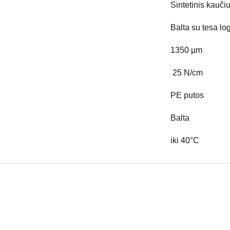
Sintetinis kauči
Balta su tesa lo
1350 µm
25 N/cm
PE putos
Balta
iki 40°C