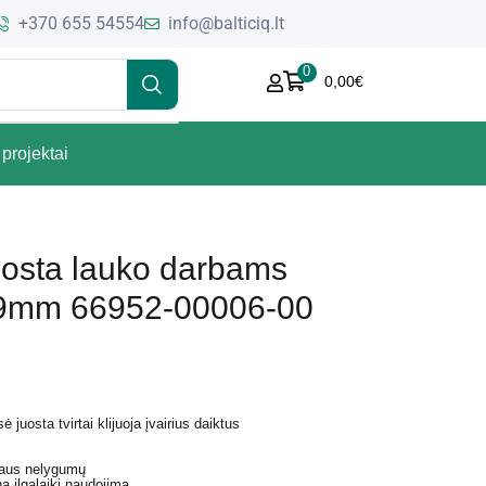
+370 655 54554
info@balticiq.lt
0
0,00
€
projektai
juosta lauko darbams
9mm 66952-00006-00
 juosta tvirtai klijuoja įvairius daiktus
šiaus nelygumų
 ilgalaikį naudojimą