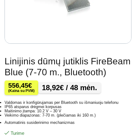
Linijinis dūmų jutiklis FireBeam
Blue (7-70 m., Bluetooth)
556,45
€
18,92
€
/ 48 mėn.
(Kaina su PVM)
Valdomas ir konfigūrujamas per Bluetooth su išmaniuoju telefonu
IP65 atsparus drėgmei korpusas
Maitinimo įtampa: 10.2 V – 30 V
Veikimo diapazonas: 7-70 m. (plečiamas iki 160 m.)
Automatinis susiderinimo mechanizmas
Turime