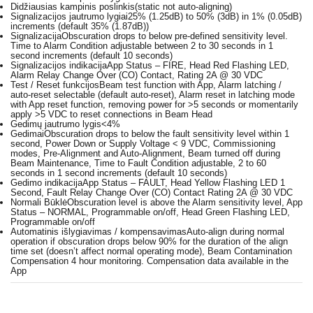
Didžiausias kampinis poslinkis
(static not auto-aligning)
Signalizacijos jautrumo lygiai
25% (1.25dB) to 50% (3dB) in 1% (0.05dB)
increments (default 35% (1.87dB))
Signalizacija
Obscuration drops to below pre-defined sensitivity level.
Time to Alarm Condition adjustable between 2 to 30 seconds in 1
second increments (default 10 seconds)
Signalizacijos indikacija
App Status – FIRE, Head Red Flashing LED,
Alarm Relay Change Over (CO) Contact, Rating 2A @ 30 VDC
Test / Reset funkcijos
Beam test function with App, Alarm latching /
auto-reset selectable (default auto-reset), Alarm reset in latching mode
with App reset function, removing power for >5 seconds or momentarily
apply >5 VDC to reset connections in Beam Head
Gedimų jautrumo lygis
<4%
Gedimai
Obscuration drops to below the fault sensitivity level within 1
second, Power Down or Supply Voltage < 9 VDC, Commissioning
modes, Pre-Alignment and Auto-Alignment, Beam turned off during
Beam Maintenance, Time to Fault Condition adjustable, 2 to 60
seconds in 1 second increments (default 10 seconds)
Gedimo indikacija
App Status – FAULT, Head Yellow Flashing LED 1
Second, Fault Relay Change Over (CO) Contact Rating 2A @ 30 VDC
Normali Būklė
Obscuration level is above the Alarm sensitivity level, App
Status – NORMAL, Programmable on/off, Head Green Flashing LED,
Programmable on/off
Automatinis išlygiavimas / kompensavimas
Auto-align during normal
operation if obscuration drops below 90% for the duration of the align
time set (doesn’t affect normal operating mode), Beam Contamination
Compensation 4 hour monitoring. Compensation data available in the
App