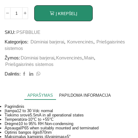
Į KREPŠELĮ
SKU:
PSFBBLUE
Kategorijos:
Dūminiai barjerai
,
Konvencinės
,
Priešgaisrinės
sistemos
Žymos:
Dūminiai barjerai
,
Konvencinės
,
Main
,
Priešgaisrinės sistemos
Dalintis:
APRAŠYMAS
PAPILDOMA INFORMACIJA
Pagrindinis
Įtampa
12 to 30 Vdc normal
Tiekimo srovė
5.5mA in all operational states
Temperatūra
-10°C to +55°C
Drėgmė
10 to 95% RH Non-condensing
Apsauga
IP65 when suitably mounted and terminated
Optinis bangos ilgis
870nm
Maksimalus kampinis išlyginimas
±5°