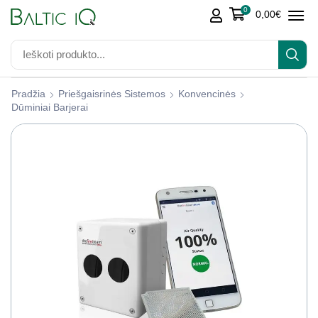
0
0,00
€
Pradžia
Priešgaisrinės Sistemos
Konvencinės
Dūminiai Barjerai