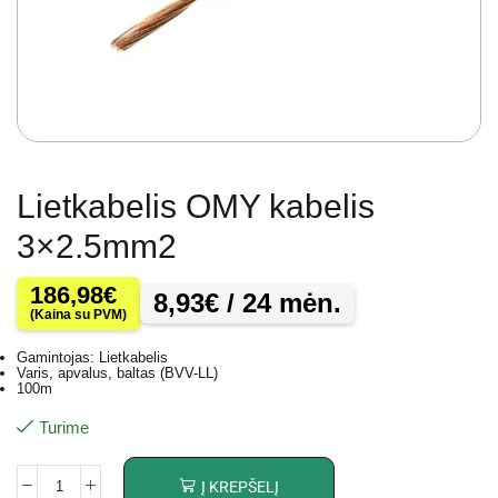
Lietkabelis OMY kabelis
3×2.5mm2
186,98
€
8,93
€
/ 24 mėn.
(Kaina su PVM)
Gamintojas: Lietkabelis
Varis, apvalus, baltas (BVV-LL)
100m
Turime
Į KREPŠELĮ