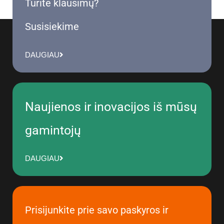
Turite klausimų?
Susisiekime
DAUGIAU
Naujienos ir inovacijos iš mūsų
gamintojų
DAUGIAU
Prisijunkite prie savo paskyros ir