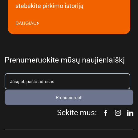
stebėkite pirkimo istoriją
DAUGIAU
Prenumeruokite mūsų naujienlaiškį
Prenumeruoti
Sekite mus: