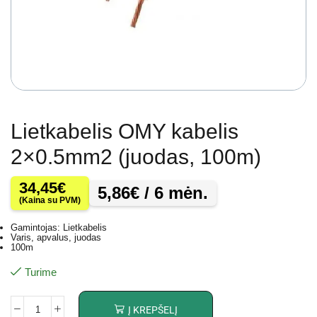
Lietkabelis OMY kabelis
2×0.5mm2 (juodas, 100m)
34,45
€
5,86
€
/ 6 mėn.
(Kaina su PVM)
Gamintojas: Lietkabelis
Varis, apvalus, juodas
100m
Turime
Į KREPŠELĮ