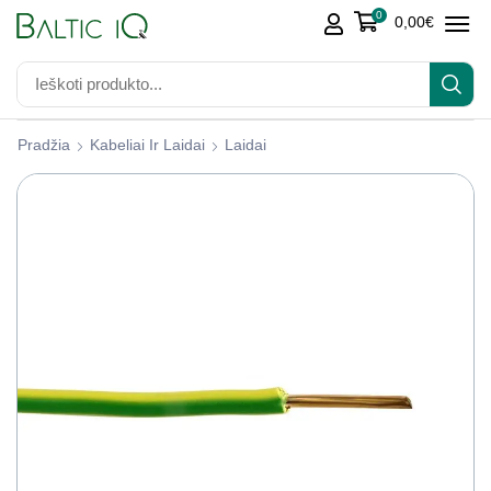
0
0,00
€
Pradžia
Kabeliai Ir Laidai
Laidai