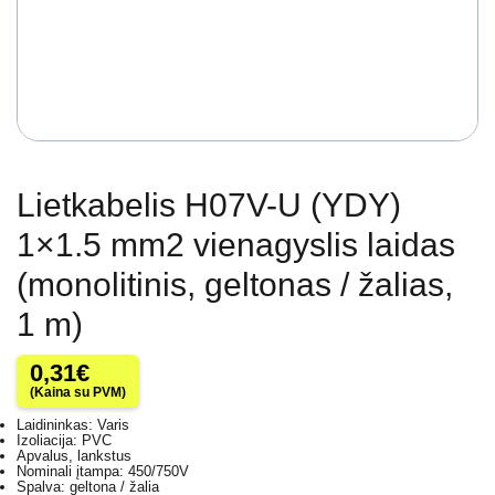
Lietkabelis H07V-U (YDY)
1×1.5 mm2 vienagyslis laidas
(monolitinis, geltonas / žalias,
1 m)
0,31
€
(Kaina su PVM)
Laidininkas: Varis
Izoliacija: PVC
Apvalus, lankstus
Nominali įtampa: 450/750V
Spalva: geltona / žalia