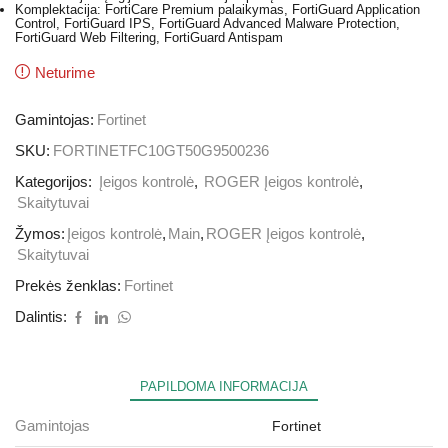
Komplektacija: FortiCare Premium palaikymas, FortiGuard Application
Control, FortiGuard IPS, FortiGuard Advanced Malware Protection,
FortiGuard Web Filtering, FortiGuard Antispam
Neturime
Gamintojas:
Fortinet
SKU:
FORTINETFC10GT50G9500236
Kategorijos:
Įeigos kontrolė
,
ROGER Įeigos kontrolė
,
Skaitytuvai
Žymos:
Įeigos kontrolė
,
Main
,
ROGER Įeigos kontrolė
,
Skaitytuvai
Prekės ženklas:
Fortinet
Dalintis:
PAPILDOMA INFORMACIJA
Gamintojas
Fortinet