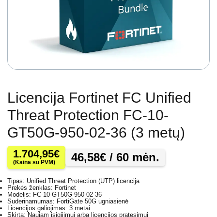
Licencija Fortinet FC Unified
Threat Protection FC-10-
GT50G-950-02-36 (3 metų)
1.704,95
€
46,58
€
/ 60 mėn.
(Kaina su PVM)
Tipas: Unified Threat Protection (UTP) licencija
Prekės ženklas: Fortinet
Modelis: FC-10-GT50G-950-02-36
Suderinamumas: FortiGate 50G ugniasienė
Licencijos galiojimas: 3 metai
Skirta: Naujam įsigijimui arba licencijos pratęsimui