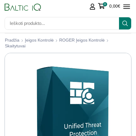
0
0,00
€
Pradžia
Įeigos Kontrolė
ROGER Įeigos Kontrolė
Skaitytuvai