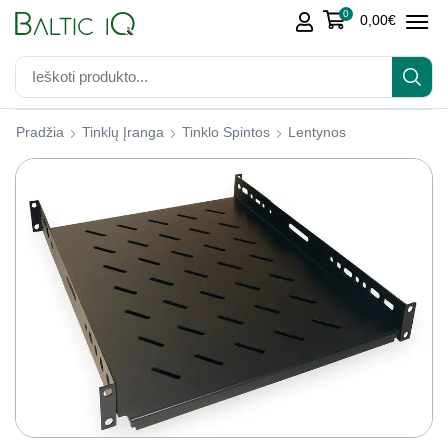
0
0,00
€
Pradžia
Tinklų Įranga
Tinklo Spintos
Lentynos