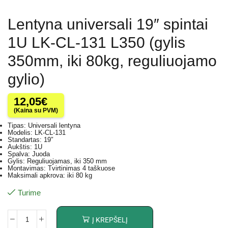
Lentyna universali 19″ spintai
1U LK-CL-131 L350 (gylis
350mm, iki 80kg, reguliuojamo
gylio)
12,05
€
(Kaina su PVM)
Tipas: Universali lentyna
Modelis: LK-CL-131
Standartas: 19″
Aukštis: 1U
Spalva: Juoda
Gylis: Reguliuojamas, iki 350 mm
Montavimas: Tvirtinimas 4 taškuose
Maksimali apkrova: iki 80 kg
Turime
Į KREPŠELĮ