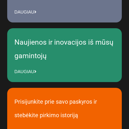
DAUGIAU
Naujienos ir inovacijos iš mūsų
gamintojų
DAUGIAU
Prisijunkite prie savo paskyros ir
stebėkite pirkimo istoriją