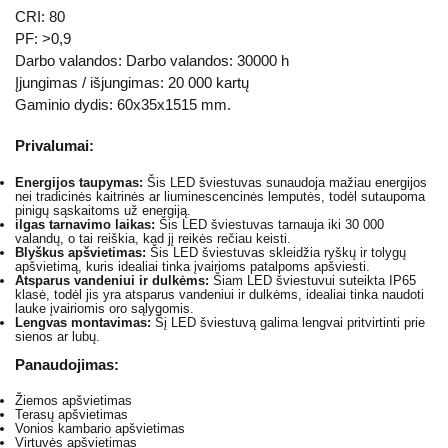
CRI: 80
PF: >0,9
Darbo valandos: Darbo valandos: 30000 h
Įjungimas / išjungimas: 20 000 kartų
Gaminio dydis: 60x35x1515 mm.
Privalumai:
Energijos taupymas:
Šis LED šviestuvas sunaudoja mažiau energijos
nei tradicinės kaitrinės ar liuminescencinės lemputės, todėl sutaupoma
pinigų sąskaitoms už energiją.
ilgas tarnavimo laikas:
Šis LED šviestuvas tarnauja iki 30 000
valandų, o tai reiškia, kad jį reikės rečiau keisti.
Blyškus apšvietimas:
Šis LED šviestuvas skleidžia ryškų ir tolygų
apšvietimą, kuris idealiai tinka įvairioms patalpoms apšviesti.
Atsparus vandeniui ir dulkėms:
Šiam LED šviestuvui suteikta IP65
klasė, todėl jis yra atsparus vandeniui ir dulkėms, idealiai tinka naudoti
lauke įvairiomis oro sąlygomis.
Lengvas montavimas:
Šį LED šviestuvą galima lengvai pritvirtinti prie
sienos ar lubų.
Panaudojimas:
Žiemos apšvietimas
Terasų apšvietimas
Vonios kambario apšvietimas
Virtuvės apšvietimas