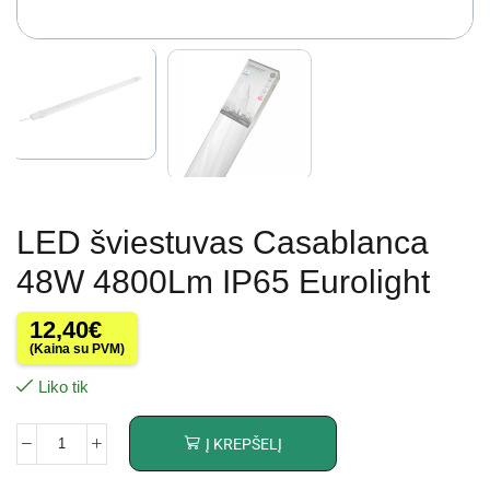
LED šviestuvas Casablanca
48W 4800Lm IP65 Eurolight
12,40
€
(Kaina su PVM)
Liko tik
Į KREPŠELĮ