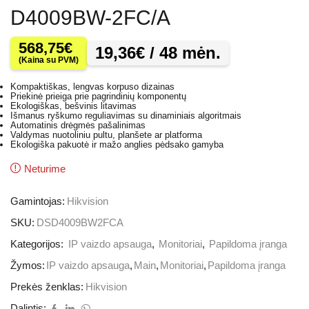
D4009BW-2FC/A
568,75
€
19,36
€
/ 48 mėn.
(Kaina su PVM)
Kompaktiškas, lengvas korpuso dizainas
Priekinė prieiga prie pagrindinių komponentų
Ekologiškas, bešvinis litavimas
Išmanus ryškumo reguliavimas su dinaminiais algoritmais
Automatinis drėgmės pašalinimas
Valdymas nuotoliniu pultu, planšete ar platforma
Ekologiška pakuotė ir mažo anglies pėdsako gamyba
Neturime
Gamintojas:
Hikvision
SKU:
DSD4009BW2FCA
Kategorijos:
IP vaizdo apsauga
,
Monitoriai
,
Papildoma įranga
Žymos:
IP vaizdo apsauga
,
Main
,
Monitoriai
,
Papildoma įranga
Prekės ženklas:
Hikvision
Dalintis: