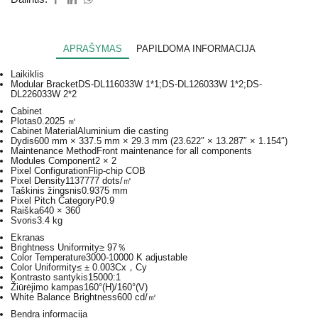
APRAŠYMAS
PAPILDOMA INFORMACIJA
Laikiklis
Modular Bracket
DS-DL116033W 1*1;DS-DL126033W 1*2;DS-
DL226033W 2*2
Cabinet
Plotas
0.2025 ㎡
Cabinet Material
Aluminium die casting
Dydis
600 mm × 337.5 mm × 29.3 mm (23.622″ × 13.287″ × 1.154″)
Maintenance Method
Front maintenance for all components
Modules Component
2 × 2
Pixel Configuration
Flip-chip COB
Pixel Density
1137777 dots/㎡
Taškinis žingsnis
0.9375 mm
Pixel Pitch Category
P0.9
Raiška
640 × 360
Svoris
3.4 kg
Ekranas
Brightness Uniformity
≥ 97％
Color Temperature
3000-10000 K adjustable
Color Uniformity
≤ ± 0.003Cx，Cy
Kontrasto santykis
15000:1
Žiūrėjimo kampas
160°(H)/160°(V)
White Balance Brightness
600 cd/㎡
Bendra informacija