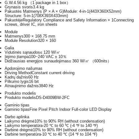
G.W.
4.56 kg （1 package in 1 box）
Grynasis svoris
3.4 kg
Pakuotės Matmenys (P × A × G)
Module: 4-in-1(443X360X52mm)
Structure: 5-in-1(708X393X433mm)
Pakuotėje
Regulatory Compliance and Safety Information × 1Connecting
screws, driver IC, iron sheets
Module
Matmenys
300 × 168.75 mm
Module Resolution
320 × 160
Galia
Vidutinės sąnaudos
≤ 120 W/㎡
Įėjimo įtampa
100~240 VAC ± 10％
Didžiausias energijos sunaudojimas
≤ 360 W/㎡ （600nits）
Apdorojimo našumas
Driving Method
Constant current driving
Kadrų dažnis
60 Hz
Pilkumo lygis
16 bit
Atnaujinimo dažnis
3840 Hz
Produkto modelis
Produkto modelis
DS-D4009BW-2FC
Gaminio tipas
Gaminio tipas
Fine Pixel Pitch Indoor Full-color LED Display
Darbo aplinka
Laikymo drėgmė
10% to 90% RH (without condensation)
Laikymo temperatūra
-20 ℃ to 60 ℃ (-4 ℉ to 140 ℉)
Darbinė drėgmė
10% to 90% RH (without condensation)
Darbinė temperatūra
-10 ℃ to 40 ℃ (14 ℉ to 104 ℉)