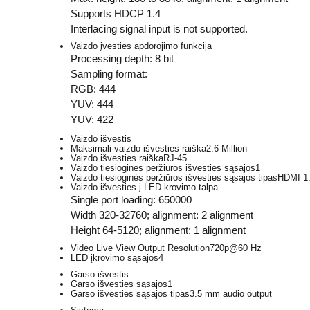
Supports HDCP 1.4
Interlacing signal input is not supported.
Vaizdo įvesties apdorojimo funkcija
Processing depth: 8 bit
Sampling format:
RGB: 444
YUV: 444
YUV: 422
Vaizdo išvestis
Maksimali vaizdo išvesties raiška
2.6 Million
Vaizdo išvesties raiška
RJ-45
Vaizdo tiesioginės peržiūros išvesties sąsajos
1
Vaizdo tiesioginės peržiūros išvesties sąsajos tipas
HDMI 1
Vaizdo išvesties į LED krovimo talpa
Single port loading: 650000
Width 320-32760; alignment: 2 alignment
Height 64-5120; alignment: 1 alignment
Video Live View Output Resolution
720p@60 Hz
LED įkrovimo sąsajos
4
Garso išvestis
Garso išvesties sąsajos
1
Garso išvesties sąsajos tipas
3.5 mm audio output