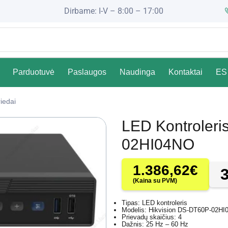
Dirbame: I-V – 8:00 – 17:00
Parduotuvė
Paslaugos
Naudinga
Kontaktai
ES 
iedai
LED Kontroleri
02HI04NO
1.386,62
€
(Kaina su PVM)
Tipas: LED kontroleris
Modelis: Hikvision DS-DT60P-02H
Prievadų skaičius: 4
Dažnis: 25 Hz – 60 Hz