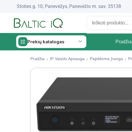
Stoties g. 10, Panevėžys, Panevėžio m. sav. 35138
Prekių katalogas
Pradžia
Pradžia
IP Vaizdo Apsauga
Papildoma Įranga
Pr