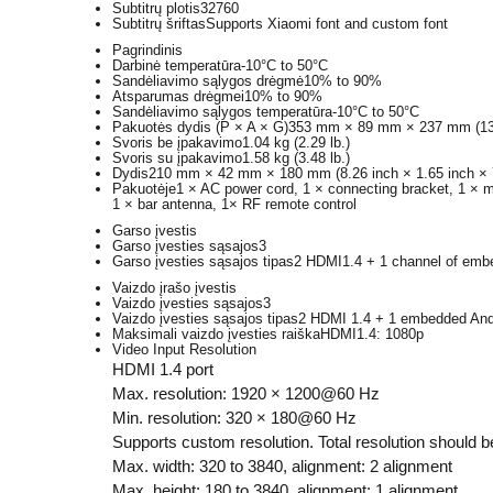
Subtitrų plotis
32760
Subtitrų šriftas
Supports Xiaomi font and custom font
Pagrindinis
Darbinė temperatūra
-10°C to 50°C
Sandėliavimo sąlygos drėgmė
10% to 90%
Atsparumas drėgmei
10% to 90%
Sandėliavimo sąlygos temperatūra
-10°C to 50°C
Pakuotės dydis (P × A × G)
353 mm × 89 mm × 237 mm (13.9
Svoris be įpakavimo
1.04 kg (2.29 lb.)
Svoris su įpakavimo
1.58 kg (3.48 lb.)
Dydis
210 mm × 42 mm × 180 mm (8.26 inch × 1.65 inch × 7
Pakuotėje
1 × AC power cord, 1 × connecting bracket, 1 × m
1 × bar antenna, 1× RF remote control
Garso įvestis
Garso įvesties sąsajos
3
Garso įvesties sąsajos tipas
2 HDMI1.4 + 1 channel of emb
Vaizdo įrašo įvestis
Vaizdo įvesties sąsajos
3
Vaizdo įvesties sąsajos tipas
2 HDMI 1.4 + 1 embedded And
Maksimali vaizdo įvesties raiška
HDMI1.4: 1080p
Video Input Resolution
HDMI 1.4 port
Max. resolution: 1920 × 1200@60 Hz
Min. resolution: 320 × 180@60 Hz
Supports custom resolution. Total resolution shoul
Max. width: 320 to 3840, alignment: 2 alignment
Max. height: 180 to 3840, alignment: 1 alignment