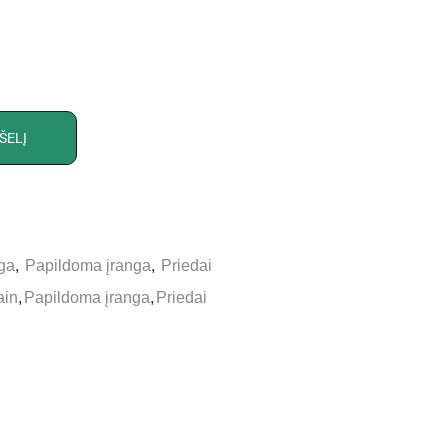
ŠELĮ
ga
,
Papildoma įranga
,
Priedai
ain
,
Papildoma įranga
,
Priedai