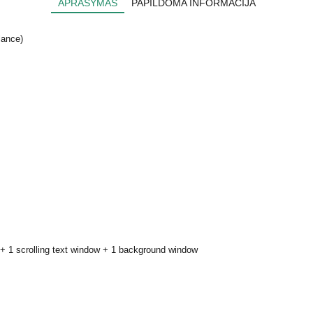
APRAŠYMAS
PAPILDOMA INFORMACIJA
lance)
+ 1 scrolling text window + 1 background window