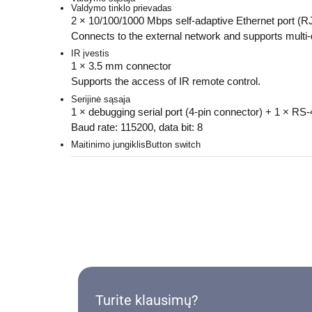
Valdymo tinklo prievadas
2 × 10/100/1000 Mbps self-adaptive Ethernet port (R
Connects to the external network and supports mul
IR įvestis
1 × 3.5 mm connector
Supports the access of IR remote control.
Serijinė sąsaja
1 × debugging serial port (4-pin connector) + 1 × RS-4
Baud rate: 115200, data bit: 8
Maitinimo jungiklis
Button switch
Turite klausimų?