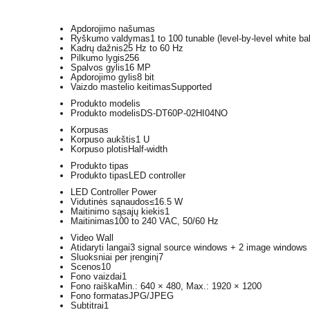
Apdorojimo našumas
Ryškumo valdymas
1 to 100 tunable (level-by-level white ba
Kadrų dažnis
25 Hz to 60 Hz
Pilkumo lygis
256
Spalvos gylis
16 MP
Apdorojimo gylis
8 bit
Vaizdo mastelio keitimas
Supported
Produkto modelis
Produkto modelis
DS-DT60P-02HI04NO
Korpusas
Korpuso aukštis
1 U
Korpuso plotis
Half-width
Produkto tipas
Produkto tipas
LED controller
LED Controller Power
Vidutinės sąnaudos
≤16.5 W
Maitinimo sąsajų kiekis
1
Maitinimas
100 to 240 VAC, 50/60 Hz
Video Wall
Atidaryti langai
3 signal source windows + 2 image windows 
Sluoksniai per įrenginį
7
Scenos
10
Fono vaizdai
1
Fono raiška
Min.: 640 × 480, Max.: 1920 × 1200
Fono formatas
JPG/JPEG
Subtitrai
1