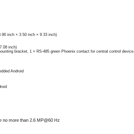
0 inch × 3.50 inch × 9.33 inch)
.08 inch)
ounting bracket, 1 × RS-485 green Phoenix contact for central control device
edded Android
roid
d be no more than 2.6 MP@60 Hz