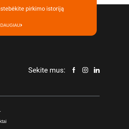
stebėkite pirkimo istoriją
DAUGIAU
Sekite mus:
.
ktai