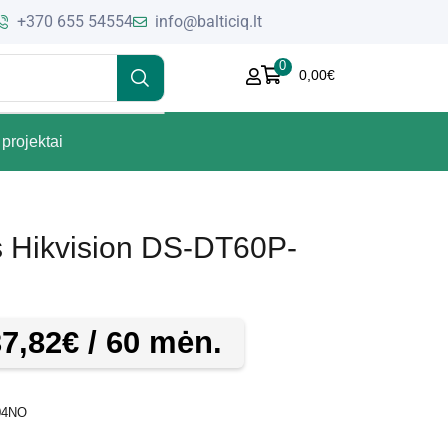
+370 655 54554
info@balticiq.lt
0
0,00
€
projektai
s Hikvision DS-DT60P-
37,82
€
/ 60 mėn.
I04NO