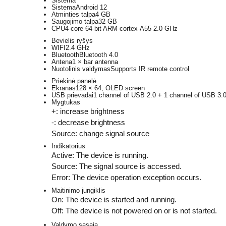
Sistema
Sistema
Android 12
Atminties talpa
4 GB
Saugojimo talpa
32 GB
CPU
4-core 64-bit ARM cortex-A55 2.0 GHz
Bevielis ryšys
WIFI
2.4 GHz
Bluetooth
Bluetooth 4.0
Antena
1 × bar antenna
Nuotolinis valdymas
Supports IR remote control
Priekinė panelė
Ekranas
128 × 64, OLED screen
USB prievadai
1 channel of USB 2.0 + 1 channel of USB 3.
Mygtukas
+: increase brightness
-: decrease brightness
Source: change signal source
Indikatorius
Active: The device is running.
Source: The signal source is accessed.
Error: The device operation exception occurs.
Maitinimo jungiklis
On: The device is started and running.
Off: The device is not powered on or is not started.
Valdymo sąsaja