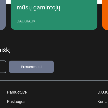
mūsų gamintojų
DAUGIAU
iškį
Prenumeruoti
Parduotuvė
D.U.K
Paslaugos
Konta