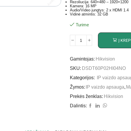
Rezoliucija: 640×480 – 1920×1200
Kamera: 16 MP
Audio/Video jungtys: 2 x HDMI 1.4
Vidinė atmintis: 32 GB
Turime
Į KREP
Gamintojas:
Hikvision
SKU:
DSDT60P02HI04NO
Kategorijos:
IP vaizdo apsau
Žymos:
IP vaizdo apsauga
,
M
Prekės ženklas:
Hikvision
Dalintis: