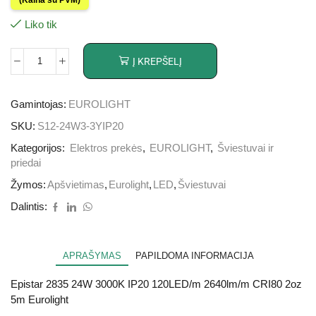
Liko tik
Į KREPŠELĮ
Gamintojas:
EUROLIGHT
SKU:
S12-24W3-3YIP20
Kategorijos:
Elektros prekės
,
EUROLIGHT
,
Šviestuvai ir
priedai
Žymos:
Apšvietimas
,
Eurolight
,
LED
,
Šviestuvai
Dalintis:
APRAŠYMAS
PAPILDOMA INFORMACIJA
Epistar 2835 24W 3000K IP20 120LED/m 2640lm/m CRI80 2oz
5m Eurolight