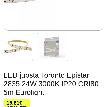
LED juosta Toronto Epistar
2835 24W 3000K IP20 CRI80
5m Eurolight
16,81
€
(Kaina su PVM)