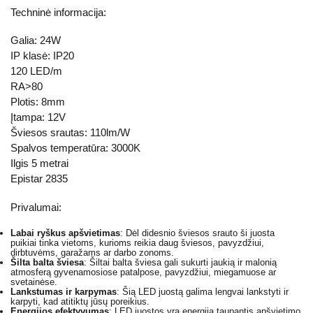
Techninė informacija:
Galia: 24W
IP klasė: IP20
120 LED/m
RA>80
Plotis: 8mm
Įtampa: 12V
Šviesos srautas: 110lm/W
Spalvos temperatūra: 3000K
Ilgis 5 metrai
Epistar 2835
Privalumai:
Labai ryškus apšvietimas
: Dėl didesnio šviesos srauto ši juosta
puikiai tinka vietoms, kurioms reikia daug šviesos, pavyzdžiui,
dirbtuvėms, garažams ar darbo zonoms.
Šilta balta šviesa
: Šiltai balta šviesa gali sukurti jaukią ir malonią
atmosferą gyvenamosiose patalpose, pavyzdžiui, miegamuose ar
svetainėse.
Lankstumas ir karpymas
: Šią LED juostą galima lengvai lankstyti ir
karpyti, kad atitiktų jūsų poreikius.
Energijos efektyvumas
: LED juostos yra energiją taupantis apšvietimo