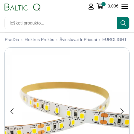
0
0,00
€
Pradžia
Elektros Prekės
Šviestuvai Ir Priedai
EUROLIGHT