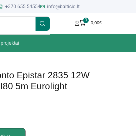
+370 655 54554
info@balticiq.lt
0
0,00
€
projektai
onto Epistar 2835 12W
80 5m Eurolight