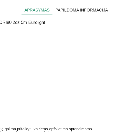
APRAŠYMAS
PAPILDOMA INFORMACIJA
RI80 2oz 5m Eurolight
lę galima pritaikyti įvairiems apšvietimo sprendimams.