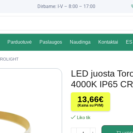
Dirbame: I-V – 8:00 – 17:00
Parduotuvė
Paslaugos
Naudinga
Kontaktai
ES 
ROLIGHT
LED juosta Tor
4000K IP65 CRI
13,66
€
(Kaina su PVM)
Liko tik