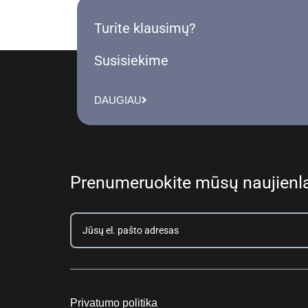
Turite klausimų?
Susisiekime
DAUGIAU
Prenumeruokite mūsų naujienla
Privatumo politika