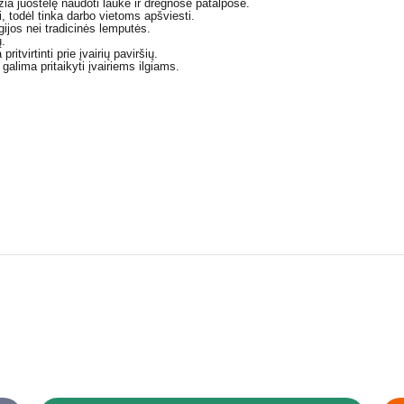
ia juostelę naudoti lauke ir drėgnose patalpose.
, todėl tinka darbo vietoms apšviesti.
jos nei tradicinės lemputės.
ų.
itvirtinti prie įvairių paviršių.
galima pritaikyti įvairiems ilgiams.