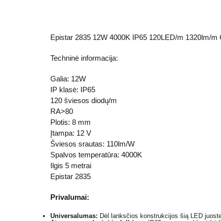
Epistar 2835 12W 4000K IP65 120LED/m 1320lm/m C
Techninė informacija:
Galia: 12W
IP klasė: IP65
120 šviesos diodų/m
RA>80
Plotis: 8 mm
Įtampa: 12 V
Šviesos srautas: 110lm/W
Spalvos temperatūra: 4000K
Ilgis 5 metrai
Epistar 2835
Privalumai:
Universalumas:
Dėl lanksčios konstrukcijos šią LED juoste