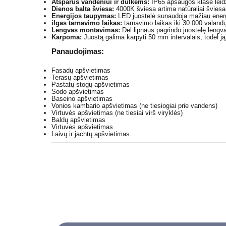
Atsparus vandeniui ir dulkėms:
IP65 apsaugos klasė leidž
Dienos balta šviesa:
4000K šviesa artima natūraliai šviesai
Energijos taupymas:
LED juostelė sunaudoja mažiau energi
ilgas tarnavimo laikas:
tarnavimo laikas iki 30 000 valand
Lengvas montavimas:
Dėl lipnaus pagrindo juostelę lengva pr
Karpoma:
Juostą galima karpyti 50 mm intervalais, todėl ją 
Panaudojimas:
Fasadų apšvietimas
Terasų apšvietimas
Pastatų stogų apšvietimas
Sodo apšvietimas
Baseino apšvietimas
Vonios kambario apšvietimas (ne tiesiogiai prie vandens)
Virtuvės apšvietimas (ne tiesiai virš viryklės)
Baldų apšvietimas
Virtuvės apšvietimas
Laivų ir jachtų apšvietimas.