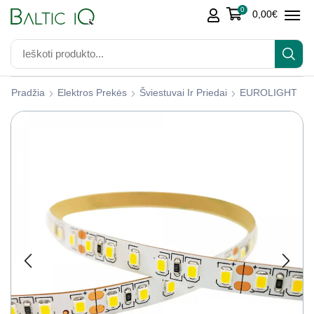
0
0,00
€
Pradžia
Elektros Prekės
Šviestuvai Ir Priedai
EUROLIGHT