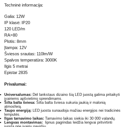
Techninė informacija:
Galia: 12W
IP klasė: IP20
120 LED/m
RA>80
Plotis: 8mm
Įtampa: 12V
Šviesos srautas: 110lm/W
Spalvos temperatūra: 3000K
Ilgis 5 metrai
Epistar 2835
Privalumai:
Universalumas:
Dėl lankstaus dizaino šią LED juostą galima pritaikyti
įvairiems apšvietimo sprendimams.
Šilta balta šviesa:
Šilta balta šviesa sukuria jaukią ir malonią
atmosferą.
Taupo energiją:
LED juosta sunaudoja mažiau energijos nei tradicinės
lemputės.
Ilgas tarnavimo laikas:
Tarnavimo laikas siekia iki 30 000 valandų.
Lengvas montavimas:
lipnus pagrindas leidžia lengvai pritvirtinti
juostą prie įvairių paviršių.