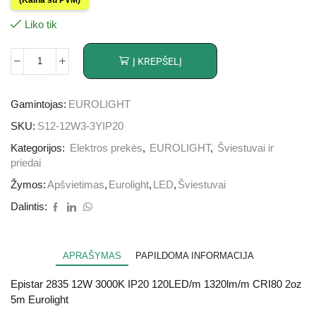
Liko tik
Į KREPŠELĮ
Gamintojas:
EUROLIGHT
SKU:
S12-12W3-3YIP20
Kategorijos:
Elektros prekės
,
EUROLIGHT
,
Šviestuvai ir
priedai
Žymos:
Apšvietimas
,
Eurolight
,
LED
,
Šviestuvai
Dalintis:
APRAŠYMAS
PAPILDOMA INFORMACIJA
Epistar 2835 12W 3000K IP20 120LED/m 1320lm/m CRI80 2oz
5m Eurolight