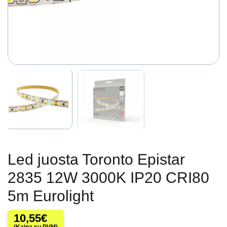
Led juosta Toronto Epistar
2835 12W 3000K IP20 CRI80
5m Eurolight
10,55
€
(Kaina su PVM)