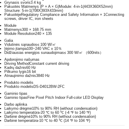
Grynasis svoris
3.4 kg
Pakuotės Matmenys (P × A × G)
Module: 4-in-1(443X360X52mm)
Structure: 5-in-1(708X393X433mm)
Pakuotėje
Regulatory Compliance and Safety Information × 1Connecting
screws, driver IC, iron sheets
Module
Matmenys
300 × 168.75 mm
Module Resolution
240 × 135
Galia
Vidutinės sąnaudos
≤ 100 W/㎡
Įėjimo įtampa
100~240 VAC ± 10％
Didžiausias energijos sunaudojimas
≤ 300 W/㎡ （600nits）
Apdorojimo našumas
Driving Method
Constant current driving
Kadrų dažnis
60 Hz
Pilkumo lygis
16 bit
Atnaujinimo dažnis
3840 Hz
Produkto modelis
Produkto modelis
DS-D4012BW-2FC
Gaminio tipas
Gaminio tipas
Fine Pixel Pitch Indoor Full-color LED Display
Darbo aplinka
Laikymo drėgmė
10% to 90% RH (without condensation)
Laikymo temperatūra
-20 ℃ to 60 ℃ (-4 ℉ to 140 ℉)
Darbinė drėgmė
10% to 90% RH (without condensation)
Darbinė temperatūra
-10 ℃ to 40 ℃ (14 ℉ to 104 ℉)