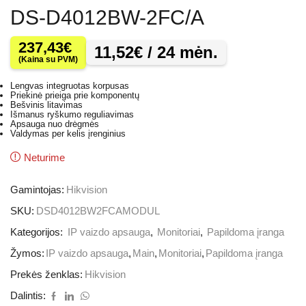
DS-D4012BW-2FC/A
237,43
€
11,52
€
/ 24 mėn.
(Kaina su PVM)
Lengvas integruotas korpusas
Priekinė prieiga prie komponentų
Bešvinis litavimas
Išmanus ryškumo reguliavimas
Apsauga nuo drėgmės
Valdymas per kelis įrenginius
Neturime
Gamintojas:
Hikvision
SKU:
DSD4012BW2FCAMODUL
Kategorijos:
IP vaizdo apsauga
,
Monitoriai
,
Papildoma įranga
Žymos:
IP vaizdo apsauga
,
Main
,
Monitoriai
,
Papildoma įranga
Prekės ženklas:
Hikvision
Dalintis: