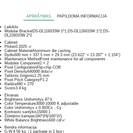
APRAŠYMAS
PAPILDOMA INFORMACIJA
Laikiklis
Modular Bracket
DS-DL116033W 1*1;DS-DL126033W 1*2;DS-
DL226033W 2*2
Cabinet
Plotas
0.2025 ㎡
Cabinet Material
Aluminium die casting
Dydis
600 mm × 337.5 mm × 29.3 mm (23.622″ × 13.287″ × 1.154″)
Maintenance Method
Front maintenance for all components
Modules Component
2 × 2
Pixel Configuration
Flip-chip COB
Pixel Density
640000 dots/㎡
Taškinis žingsnis
1.25 mm
Pixel Pitch Category
P1.2
Raiška
480 × 270
Svoris
3.4 kg
Ekranas
Brightness Uniformity
≥ 97％
Color Temperature
3000-10000 K adjustable
Color Uniformity
≤ ± 0.003Cx，Cy
Kontrasto santykis
15000:1
Žiūrėjimo kampas
160°(H)/160°(V)
White Balance Brightness
600 cd/㎡
Bendra informacija
G.W.
4.56 kg（1 package in 1 box）