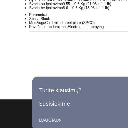
Svoris su įpakavimo
9.55 ± 0.5 Kg (21.05 ± 1.1 lb)
Svoris be įpakavimo
8.6 ± 0.5 Kg (18.96 ± 1.1 lb)
Parametrai
Spalva
Black
Medžiaga
Cold-rolled steel plate (SPCC)
Paviršiaus apdorojimas
Electrostatic spraying
Turite klausimų?
Susisiekime
DAUGIAU