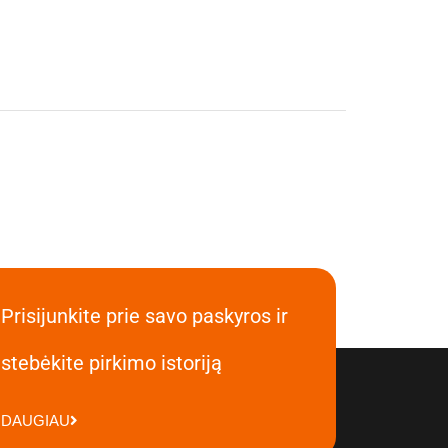
Prisijunkite prie savo paskyros ir
stebėkite pirkimo istoriją
DAUGIAU