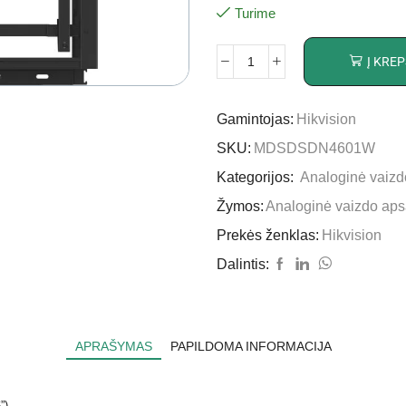
Turime
Į KREP
Gamintojas:
Hikvision
SKU:
MDSDSDN4601W
Kategorijos:
Analoginė vaiz
Žymos:
Analoginė vaizdo ap
Prekės ženklas:
Hikvision
Dalintis:
APRAŠYMAS
PAPILDOMA INFORMACIJA
”)