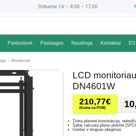
Dirbame: I-V – 8:00 – 17:00
Parduotuvė
Paslaugos
Naudinga
Kontaktai
ES 
nga
Monitoriai
LCD monitoriaus
DN4601W
210,77
€
10
(Kaina su PVM)
Tvirta plieninė konstrukcija, neleidži
Šaltai valcuota plieno plokštė (SPC
Greitas ir lengvas įdiegimas