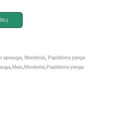
ŠELĮ
do apsauga
,
Monitoriai
,
Papildoma įranga
sauga
,
Main
,
Monitoriai
,
Papildoma įranga