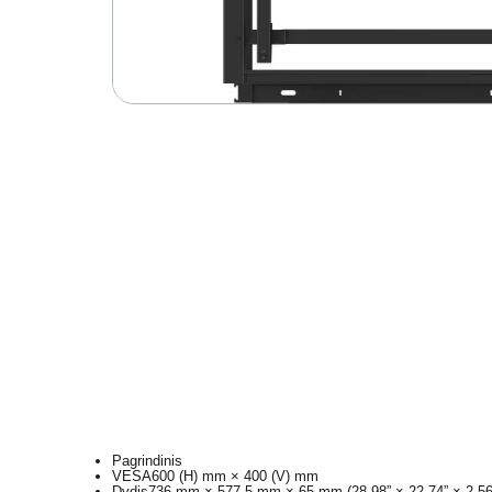
Pagrindinis
VESA
600 (H) mm × 400 (V) mm
Dydis
736 mm × 577.5 mm × 65 mm (28.98” × 22.74” × 2.56