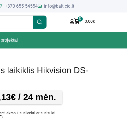
+370 655 54554
info@balticiq.lt
0
0,00
€
projektai
 laikiklis Hikvision DS-
,13
€
/ 24 mėn.
anti ekranui susilenkti ar susisukti
C)