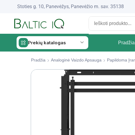
Stoties g. 10, Panevėžys, Panevėžio m. sav. 35138
Prekių katalogas
Pradžia
Pradžia
Analoginė Vaizdo Apsauga
Papildoma Įra