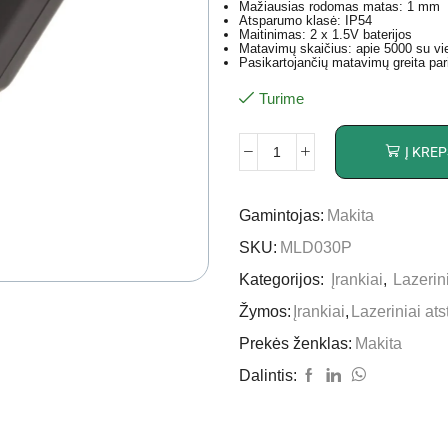
Mažiausias rodomas matas: 1 mm
Atsparumo klasė: IP54
Maitinimas: 2 x 1.5V baterijos
Matavimų skaičius: apie 5000 su vi
Pasikartojančių matavimų greita par
Turime
Į KREP
Gamintojas:
Makita
SKU:
MLD030P
Kategorijos:
Įrankiai
,
Lazerin
Žymos:
Įrankiai
,
Lazeriniai at
Prekės ženklas:
Makita
Dalintis: