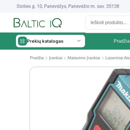
Stoties g. 10, Panevėžys, Panevėžio m. sav. 35138
Prekių katalogas
Pradžia
Pradžia
Įrankiai
Matavimo Įrankiai
Lazeriniai At