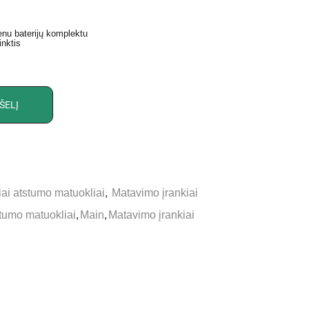
enu baterijų komplektu
inktis
ŠELĮ
iai atstumo matuokliai
,
Matavimo įrankiai
stumo matuokliai
,
Main
,
Matavimo įrankiai