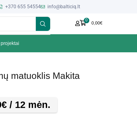
+370 655 54554
info@balticiq.lt
0
0,00
€
projektai
mų matuoklis Makita
0
€
/ 12 mėn.