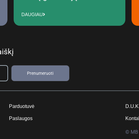
DAUGIAU
iškį
Prenumeruoti
Parduotuvė
D.U.K
Paslaugos
Konta
© MB 