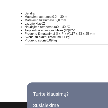
Bendra
Matavimo atstumas
0,2 – 30 m
Matavimo tikslumas
± 2,0 mm
Lazerio klasė
2
Naudojimo temperatūra
0 – 40 °C
Tarptautinė apsaugos klasė (IP)
IP54
Produkto išmatavimai (I x P x A)
117 x 53 x 25 mm
Svoris su akumuliatoriumi
0,1 kg
Produkto svoris
0,09 kg
Turite klausimų?
Susisiekime