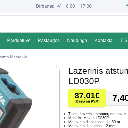
Dirbame: I-V – 8:00 – 17:00
Parduotuvė
Paslaugos
Naudinga
Kontaktai
ES 
stumo Matuokliai
Lazerinis atstu
LD030P
87,01
€
7,4
(Kaina su PVM)
Tipas: Lazerinis atstumų matuoklis
Modelis: Makita LD030P
Matavimo diapazonas: iki 30 m
Matavimo tikslumas: ±2 mm