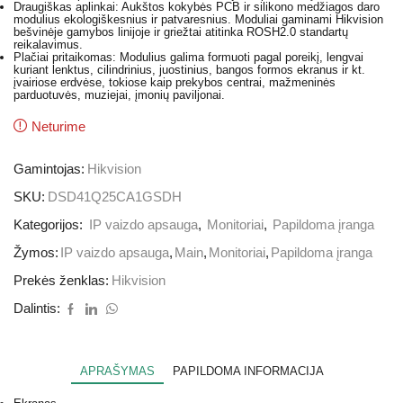
Draugiškas aplinkai: Aukštos kokybės PCB ir silikono medžiagos daro
modulius ekologiškesnius ir patvaresnius. Moduliai gaminami Hikvision
bešvinėje gamybos linijoje ir griežtai atitinka ROSH2.0 standartų
reikalavimus.
Plačiai pritaikomas: Modulius galima formuoti pagal poreikį, lengvai
kuriant lenktus, cilindrinius, juostinius, bangos formos ekranus ir kt.
įvairiose erdvėse, tokiose kaip prekybos centrai, mažmeninės
parduotuvės, muziejai, įmonių paviljonai.
Neturime
Gamintojas:
Hikvision
SKU:
DSD41Q25CA1GSDH
Kategorijos:
IP vaizdo apsauga
,
Monitoriai
,
Papildoma įranga
Žymos:
IP vaizdo apsauga
,
Main
,
Monitoriai
,
Papildoma įranga
Prekės ženklas:
Hikvision
Dalintis:
APRAŠYMAS
PAPILDOMA INFORMACIJA