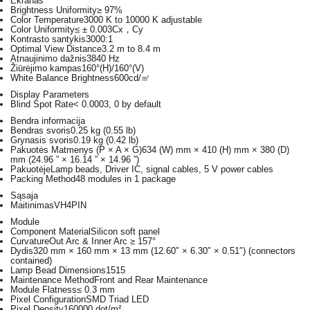
Ekranas
Brightness Uniformity
≥ 97%
Color Temperature
3000 K to 10000 K adjustable
Color Uniformity
≤ ± 0.003Cx，Cy
Kontrasto santykis
3000:1
Optimal View Distance
3.2 m to 8.4 m
Atnaujinimo dažnis
3840 Hz
Žiūrėjimo kampas
160°(H)/160°(V)
White Balance Brightness
600cd/㎡
Display Parameters
Blind Spot Rate
< 0.0003, 0 by default
Bendra informacija
Bendras svoris
0.25 kg (0.55 lb)
Grynasis svoris
0.19 kg (0.42 lb)
Pakuotės Matmenys (P × A × G)
634 (W) mm × 410 (H) mm × 380 (D)
mm (24.96 ” × 16.14 ” × 14.96 ”)
Pakuotėje
Lamp beads, Driver IC, signal cables, 5 V power cables
Packing Method
48 modules in 1 package
Sąsaja
Maitinimas
VH4PIN
Module
Component Material
Silicon soft panel
Curvature
Out Arc & Inner Arc ≥ 157°
Dydis
320 mm × 160 mm × 13 mm (12.60″ × 6.30″ × 0.51″) (connectors
contained)
Lamp Bead Dimensions
1515
Maintenance Method
Front and Rear Maintenance
Module Flatness
≤ 0.3 mm
Pixel Configuration
SMD Triad LED
Pixel Density
160000 dot/m²