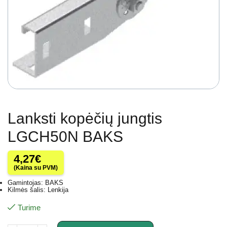
Lanksti kopėčių jungtis
LGCH50N BAKS
4,27
€
(Kaina su PVM)
Gamintojas: BAKS
Kilmės šalis: Lenkija
Turime