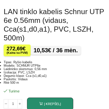
LAN tinklo kabelis Schnur UTP
6e 0.56mm (vidaus,
Cca(s1,d0,a1), PVC, LSZH,
500m)
272,69
€
10,53
€
/ 36 mėn.
(Kaina su PVM)
Tipas: Ryšio kabelis
Modelis: SCHNUR UTP6e
Laidininko skersmuo: 0,56 mm
Izoliacija: PVC, LSZH
Degumo klasė: Cca (s1,d0,a1)
Paskirtis: Vidaus
Ritė 500 m
Turime
Į KREPŠELĮ