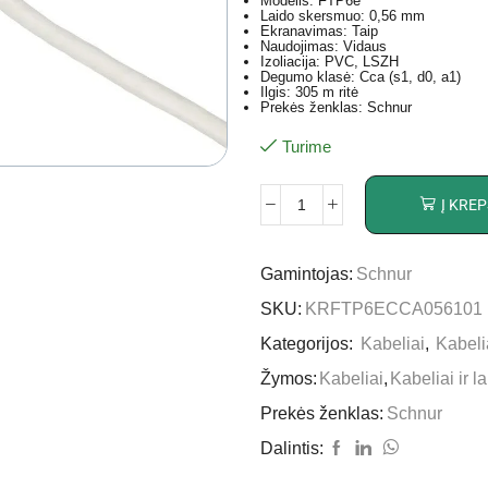
Modelis: FTP6e
Laido skersmuo: 0,56 mm
Ekranavimas: Taip
Naudojimas: Vidaus
Izoliacija: PVC, LSZH
Degumo klasė: Cca (s1, d0, a1)
Ilgis: 305 m ritė
Prekės ženklas: Schnur
Turime
Į KREP
Gamintojas:
Schnur
SKU:
KRFTP6ECCA056101
Kategorijos:
Kabeliai
,
Kabelia
Žymos:
Kabeliai
,
Kabeliai ir la
Prekės ženklas:
Schnur
Dalintis: