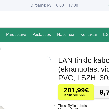
Dirbame: I-V – 8:00 – 17:00
Parduotuvė
Paslaugos
Naudinga
Kontaktai
ES 
i
LAN tinklo kab
(ekranuotas, vi
PVC, LSZH, 30
201,99
€
9,
(Kaina su PVM)
Tipas: Ryšio kabelis