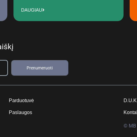
DAUGIAU
iškį
Prenumeruoti
Parduotuvė
D.U.K
Paslaugos
Konta
© MB 