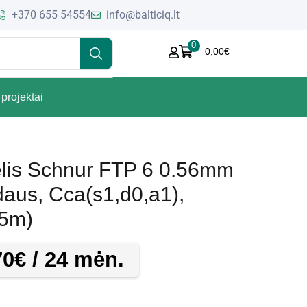
+370 655 54554
info@balticiq.lt
0
0,00
€
projektai
elis Schnur FTP 6 0.56mm
daus, Cca(s1,d0,a1),
5m)
70
€
/ 24 mėn.