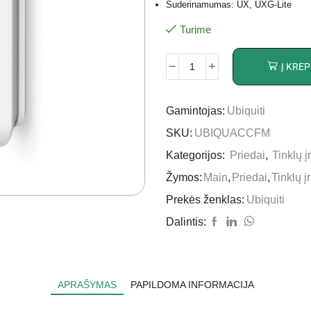
Suderinamumas: UX, UXG-Lite
Turime
Į KREP
Gamintojas:
Ubiquiti
SKU:
UBIQUACCFM
Kategorijos:
Priedai
,
Tinklų 
Žymos:
Main
,
Priedai
,
Tinklų į
Prekės ženklas:
Ubiquiti
Dalintis:
APRAŠYMAS
PAPILDOMA INFORMACIJA