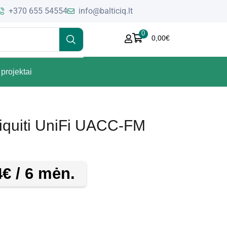
+370 655 54554
info@balticiq.lt
0
0,00
€
projektai
iquiti UniFi UACC-FM
4
€
/ 6 mėn.