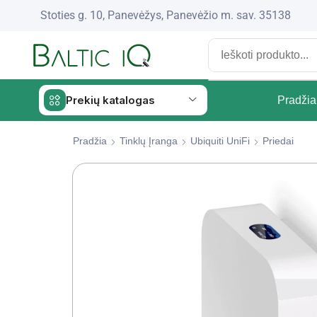
Stoties g. 10, Panevėžys, Panevėžio m. sav. 35138
Prekių katalogas
Pradžia
Pradžia
Tinklų Įranga
Ubiquiti UniFi
Priedai