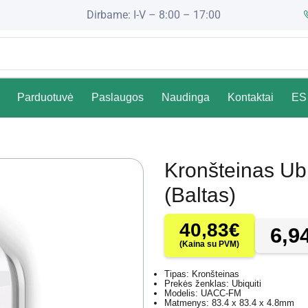
Dirbame: I-V – 8:00 – 17:00
Parduotuvė
Paslaugos
Naudinga
Kontaktai
ES 
Kronšteinas Ub
(Baltas)
40,83
€
6,9
(Kaina su PVM)
Tipas: Kronšteinas
Prekės ženklas: Ubiquiti
Modelis: UACC-FM
Matmenys: 83.4 x 83.4 x 4.8mm