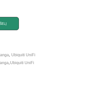
ŠELĮ
įranga
,
Ubiquiti UniFi
ranga
,
Ubiquiti UniFi