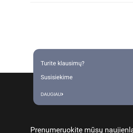
Turite klausimų?
Susisiekime
DAUGIAU
Prenumeruokite mūsų naujienla