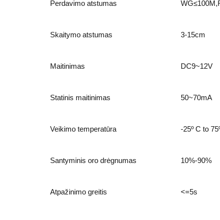
Perdavimo atstumas
WG≤100M,
Skaitymo atstumas
3-15cm
Maitinimas
DC9~12V
Statinis maitinimas
50~70mA
Veikimo temperatūra
-25º C to 75
Santyminis oro drėgnumas
10%-90%
Atpažinimo greitis
<=5s