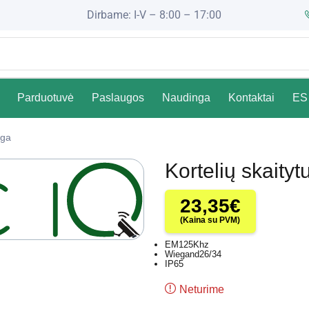
Dirbame: I-V – 8:00 – 17:00
Parduotuvė
Paslaugos
Naudinga
Kontaktai
ES 
nga
Kortelių skait
23,35
€
(Kaina su PVM)
EM125Khz
Wiegand26/34
IP65
Neturime