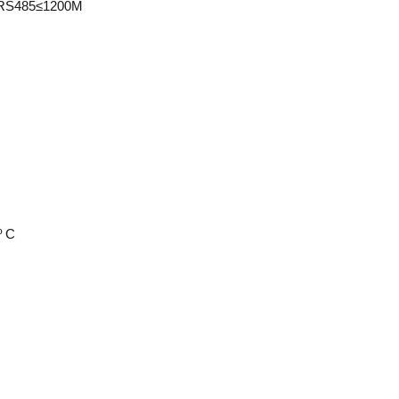
RS485≤1200M
º C