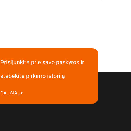
Prisijunkite prie savo paskyros ir
stebėkite pirkimo istoriją
DAUGIAU