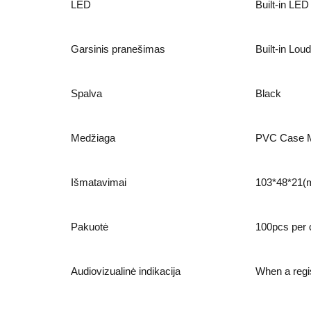
LED
Built-in LE
Garsinis pranešimas
Built-in Lou
Spalva
Black
Medžiaga
PVC Case Ma
Išmatavimai
103*48*21
Pakuotė
100pcs per 
Audiovizualinė indikacija
When a regi