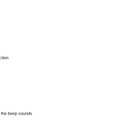
ction
d the beep sounds