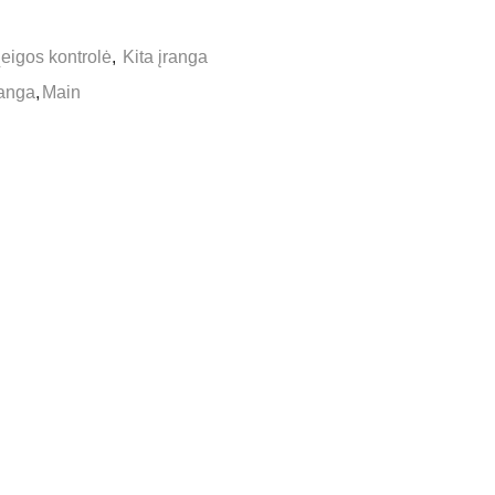
Įeigos kontrolė
,
Kita įranga
ranga
,
Main