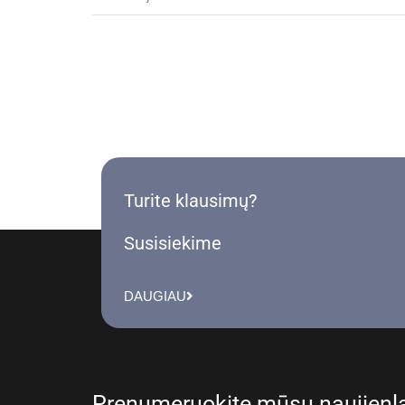
Turite klausimų?
Susisiekime
DAUGIAU
Prenumeruokite mūsų naujienla