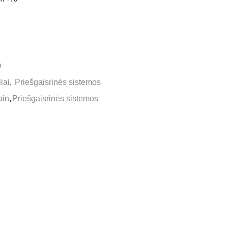
O
liai
,
Priešgaisrinės sistemos
ain
,
Priešgaisrinės sistemos