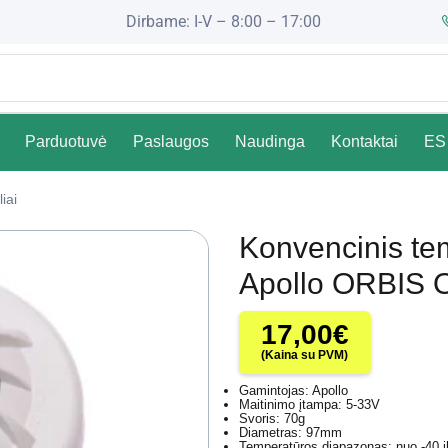
Dirbame: I-V – 8:00 – 17:00
Parduotuvė
Paslaugos
Naudinga
Kontaktai
ES 
liai
Konvencinis tem
Apollo ORBIS
17,00
€
(Kaina su PVM)
Gamintojas: Apollo
Maitinimo įtampa: 5-33V
Svoris: 70g
Diametras: 97mm
Temperatūros diapazonas: nuo -40 i