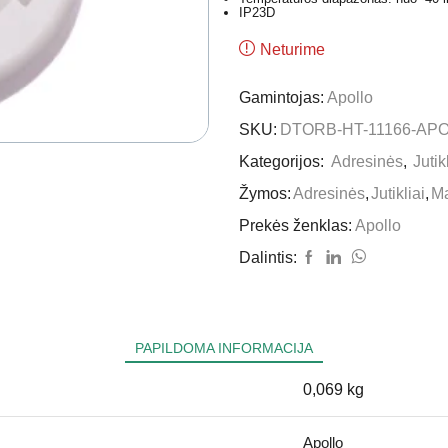
IP23D
Neturime
Gamintojas:
Apollo
SKU:
DTORB-HT-11166-AP
Kategorijos:
Adresinės
,
Jutik
Žymos:
Adresinės
,
Jutikliai
,
M
Prekės ženklas:
Apollo
Dalintis:
PAPILDOMA INFORMACIJA
0,069 kg
Apollo