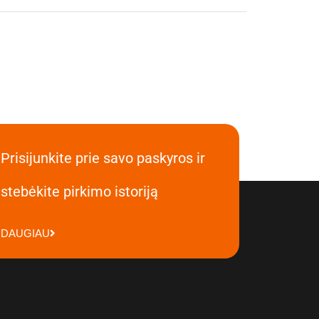
Prisijunkite prie savo paskyros ir
stebėkite pirkimo istoriją
DAUGIAU