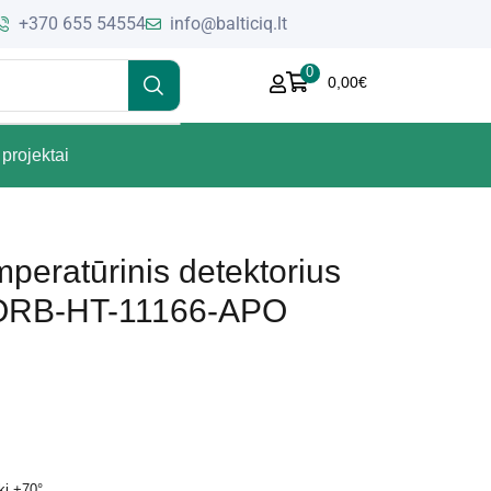
+370 655 54554
info@balticiq.lt
0
0,00
€
projektai
peratūrinis detektorius
 ORB-HT-11166-APO
ki +70°