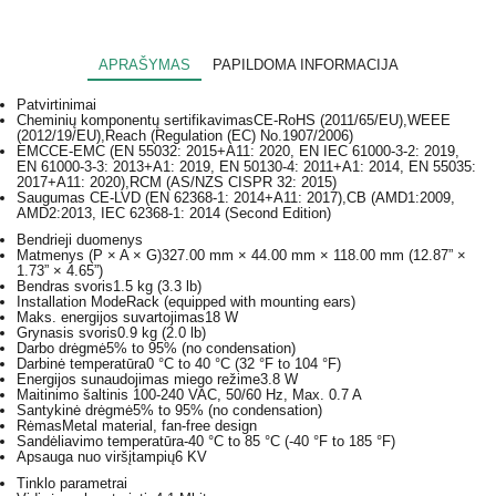
APRAŠYMAS
PAPILDOMA INFORMACIJA
Patvirtinimai
Cheminių komponentų sertifikavimas
CE-RoHS (2011/65/EU),WEEE
(2012/19/EU),Reach (Regulation (EC) No.1907/2006)
EMC
CE-EMC (EN 55032: 2015+A11: 2020, EN IEC 61000-3-2: 2019,
EN 61000-3-3: 2013+A1: 2019, EN 50130-4: 2011+A1: 2014, EN 55035:
2017+A11: 2020),RCM (AS/NZS CISPR 32: 2015)
Saugumas
CE-LVD (EN 62368-1: 2014+A11: 2017),CB (AMD1:2009,
AMD2:2013, IEC 62368-1: 2014 (Second Edition)
Bendrieji duomenys
Matmenys (P × A × G)
327.00 mm × 44.00 mm × 118.00 mm (12.87” ×
1.73” × 4.65”)
Bendras svoris
1.5 kg (3.3 lb)
Installation Mode
Rack (equipped with mounting ears)
Maks. energijos suvartojimas
18 W
Grynasis svoris
0.9 kg (2.0 lb)
Darbo drėgmė
5% to 95% (no condensation)
Darbinė temperatūra
0 °C to 40 °C (32 °F to 104 °F)
Energijos sunaudojimas miego režime
3.8 W
Maitinimo šaltinis
100-240 VAC, 50/60 Hz, Max. 0.7 A
Santykinė drėgmė
5% to 95% (no condensation)
Rėmas
Metal material, fan-free design
Sandėliavimo temperatūra
-40 °C to 85 °C (-40 °F to 185 °F)
Apsauga nuo viršįtampių
6 KV
Tinklo parametrai