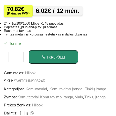
70,82
€
6,02
€
/ 12 mėn.
(Kaina su PVM)
24 × 10/100/1000 Mbps RJ45 prievadas
Paprastas „plug-and-play“ įdiegimas
Rack montavimas
Tvirtas metalinis korpusas, estetiškas ir dailus dizainas
Turime
Į KREPŠELĮ
Gamintojas:
Hilook
SKU:
SWITCHNS0524R
Kategorijos:
Komutatoriai
,
Komutavimo įranga
,
Tinklų įranga
Žymos:
Komutatoriai
,
Komutavimo įranga
,
Main
,
Tinklų įranga
Prekės ženklas:
Hilook
Dalintis: