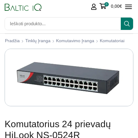
0
0,00
€
Pradžia
Tinklų Įranga
Komutavimo Įranga
Komutatoriai
Komutatorius 24 prievadų
HiLook NS-0524R