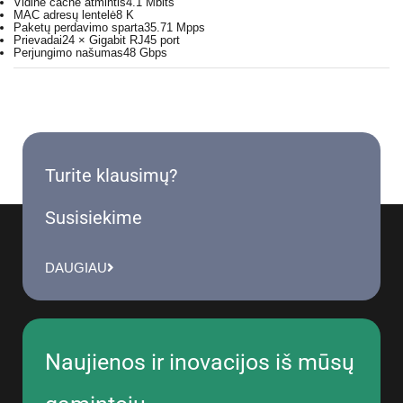
Vidinė cache atmintis
4.1 Mbits
MAC adresų lentelė
8 K
Paketų perdavimo sparta
35.71 Mpps
Prievadai
24 × Gigabit RJ45 port
Perjungimo našumas
48 Gbps
Turite klausimų?
Susisiekime
DAUGIAU
Naujienos ir inovacijos iš mūsų